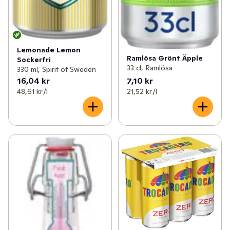
Lemonade Lemon
Ramlösa Grönt Äpple
Sockerfri
33 cl, Ramlösa
330 ml, Spirit of Sweden
16,04 kr
7,10 kr
48,61 kr /l
21,52 kr /l