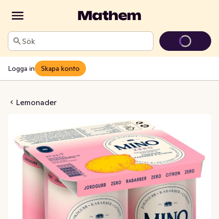
Sök
Logga in
Skapa konto
 & Rabarber Zero 4x33cl
Lemonader