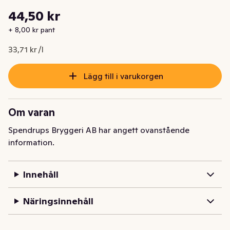
Styckpris: 33,71 kr /l
44,50 kr
Nuvarande pris är: 44,50 kr
+ 8,00 kr pant
33,71 kr /l
Lägg till i varukorgen
Om varan
Spendrups Bryggeri AB har angett ovanstående
information.
Innehåll
Näringsinnehåll