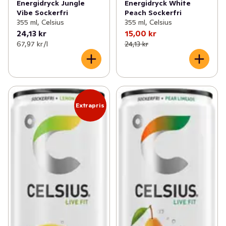
Energidryck Jungle
Energidryck White
Vibe Sockerfri
Peach Sockerfri
355 ml, Celsius
355 ml, Celsius
24,13 kr
15,00 kr
67,97 kr /l
24,13 kr
Extrapris