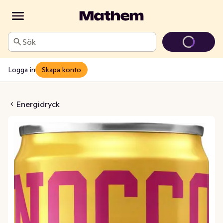
Sök
Logga in
Skapa konto
pelsin/Granatäpple Sockerfri
Energidryck