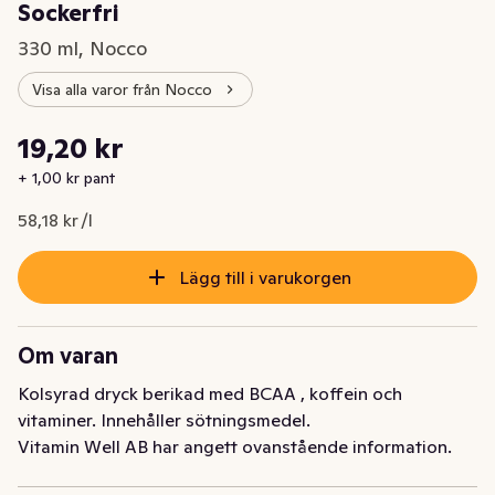
Sockerfri
330 ml, Nocco
Visa alla varor från Nocco
Styckpris: 58,18 kr /l
19,20 kr
Nuvarande pris är: 19,20 kr
+ 1,00 kr pant
58,18 kr /l
Lägg till i varukorgen
Om varan
Kolsyrad dryck berikad med BCAA , koffein och 
vitaminer. Innehåller sötningsmedel.
Vitamin Well AB har angett ovanstående information.