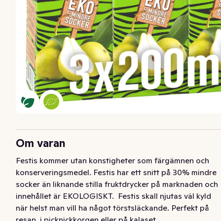
Om varan
Festis kommer utan konstigheter som färgämnen och 
konserveringsmedel. Festis har ett snitt på 30% mindre 
socker än liknande stilla fruktdrycker på marknaden och 
innehållet är EKOLOGISKT.  Festis skall njutas väl kyld 
när helst man vill ha något törstsläckande. Perfekt på 
resan, i picknickkorgen eller på kalaset.