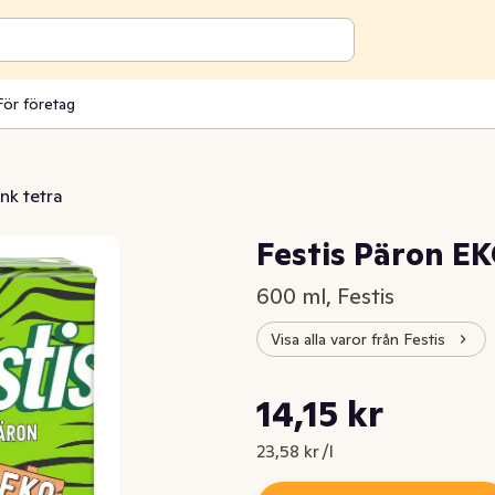
För företag
ink tetra
Festis Päron E
600 ml, Festis
Visa alla varor från Festis
Styckpris: 23,58 kr /l
14,15 kr
Nuvarande pris är: 14,15 kr
23,58 kr /l