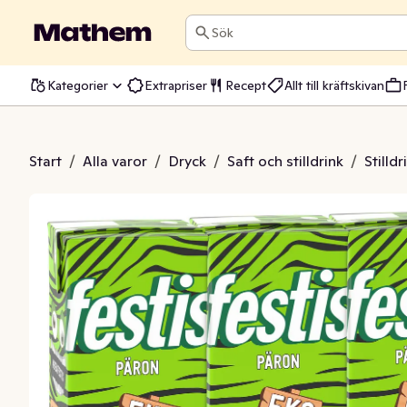
Sök
Kategorier
Extrapriser
Recept
Allt till kräftskivan
äron EKO 3x200ml
Start
/
Alla varor
/
Dryck
/
Saft och stilldrink
/
Stilldr