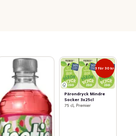
3 för 30 kr
Pärondryck Mindre
Socker 3x25cl
75 cl, Premier