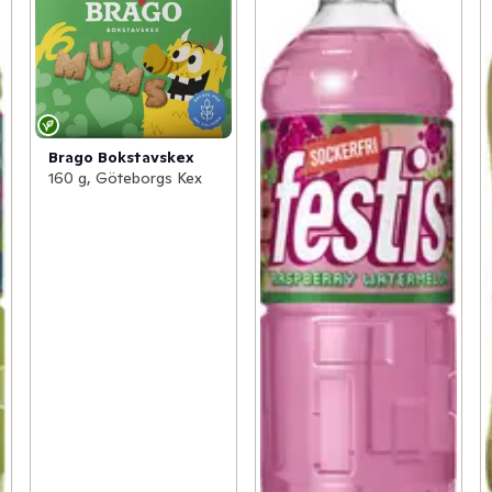
Brago Bokstavskex
160 g, Göteborgs Kex