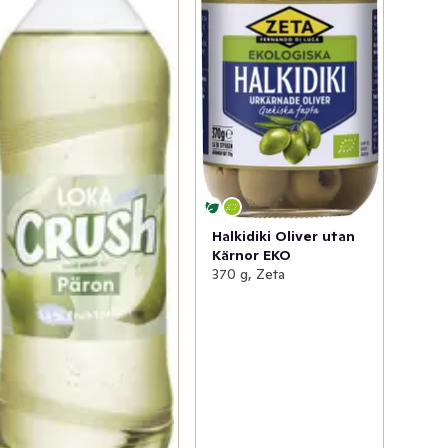
Halkidiki Oliver utan
Kärnor EKO
370 g, Zeta