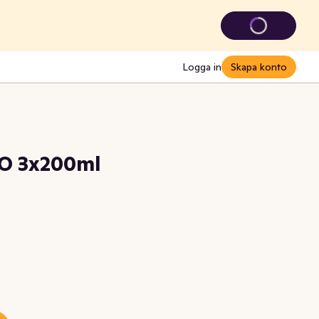
Logga in
Skapa konto
KO 3x200ml