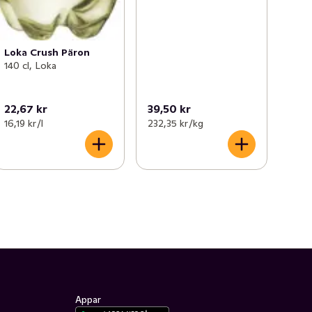
Loka Crush Päron
140 cl, Loka
22,67 kr
39,50 kr
16,19 kr /l
232,35 kr /kg
Appar