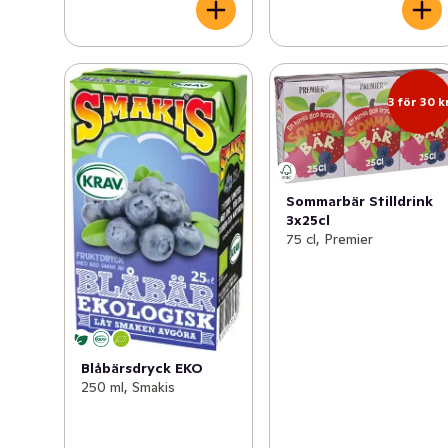
3 för 30 k
Sommarbär Stilldrink
3x25cl
75 cl, Premier
Blåbärsdryck EKO
250 ml, Smakis