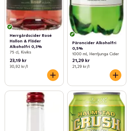
Herrgårdscider Rosé
Hallon & Fläder
Päroncider Alkoholfri
Alkoholfri 0,3%
0,5%
75 cl, Kiviks
1000 ml, Herrljunga Cider
23,19 kr
21,29 kr
30,92 kr /l
21,29 kr /l