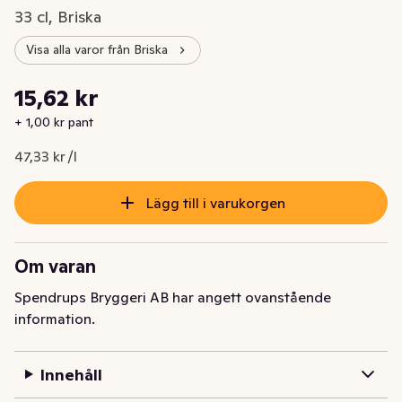
33 cl, Briska
Visa alla varor från Briska
Styckpris: 47,33 kr /l
15,62 kr
Nuvarande pris är: 15,62 kr
+ 1,00 kr pant
47,33 kr /l
Lägg till i varukorgen
Om varan
Spendrups Bryggeri AB har angett ovanstående
information.
Innehåll