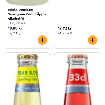
Briska DemiSec
Sauvignon Grönt Äpple
Alkoholfri
33 cl, Briska
18,88 kr
13,72 kr
57,21 kr /l
41,58 kr /l