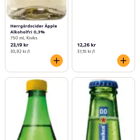
Herrgårdscider Äpple
Alkoholfri 0,3%
750 ml, Kiviks
23,19 kr
12,26 kr
30,92 kr /l
37,15 kr /l