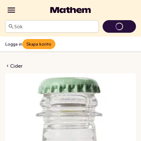
Sök
Logga in
Skapa konto
n Alkoholfri 0,5%
Cider