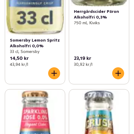
Herrgårdscider Päron
Alkoholfri 0,3%
750 ml, Kiviks
Somersby Lemon Spritz
Alkoholfri 0,0%
33 cl, Somersby
14,50 kr
23,19 kr
43,94 kr /l
30,92 kr /l