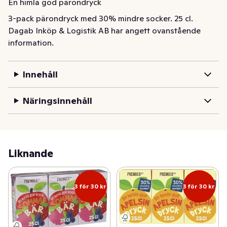
En himla god pärondryck
3-pack pärondryck med 30% mindre socker. 25 cl.
Dagab Inköp & Logistik AB har angett ovanstående
information.
Innehåll
Näringsinnehåll
Liknande
3 för 30 kr
3 för 30 kr