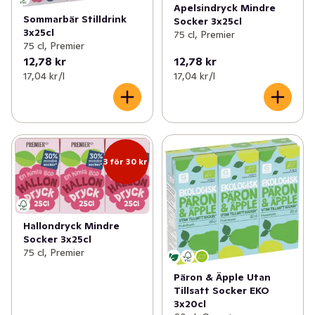
Apelsindryck Mindre
Sommarbär Stilldrink
Socker 3x25cl
3x25cl
75 cl, Premier
75 cl, Premier
12,78 kr
12,78 kr
17,04 kr /l
17,04 kr /l
3 för 30 kr
Hallondryck Mindre
Socker 3x25cl
75 cl, Premier
Päron & Äpple Utan
Tillsatt Socker EKO
3x20cl