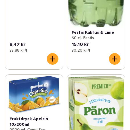
Festis Kaktus & Lime
50 cl, Festis
8,47 kr
15,10 kr
33,88 kr /l
30,20 kr /l
Fruktdryck Apelsin
10x200ml
2000 ml, Capri-Sun