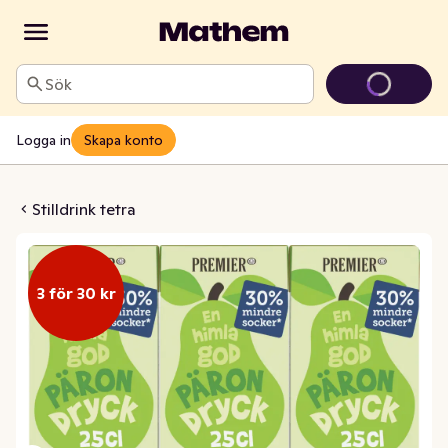
Sök
Logga in
Skapa konto
indre Socker 3x25cl
Stilldrink tetra
3 för 30 kr