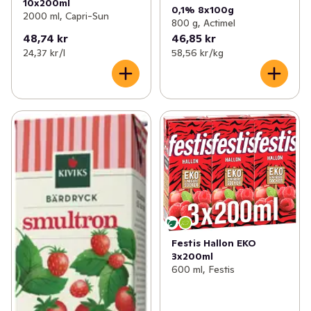
10x200ml
0,1% 8x100g
2000 ml, Capri-Sun
800 g, Actimel
48,74 kr
46,85 kr
24,37 kr /l
58,56 kr /kg
Festis Hallon EKO
3x200ml
600 ml, Festis