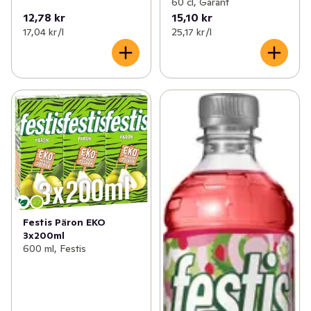
60 cl, Garant
12,78 kr
15,10 kr
17,04 kr /l
25,17 kr /l
Festis Päron EKO
3x200ml
600 ml, Festis