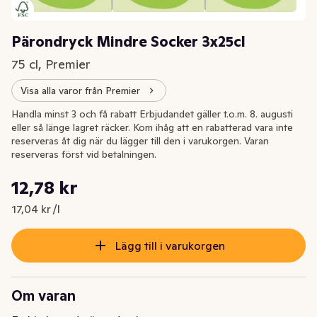
Pärondryck Mindre Socker 3x25cl
75 cl, Premier
Visa alla varor från Premier
Handla minst 3 och få rabatt Erbjudandet gäller t.o.m. 8. augusti
eller så länge lagret räcker. Kom ihåg att en rabatterad vara inte
reserveras åt dig när du lägger till den i varukorgen. Varan
reserveras först vid betalningen.
Styckpris: 17,04 kr /l
12,78 kr
Nuvarande pris är: 12,78 kr
17,04 kr /l
Lägg till i varukorgen
Om varan