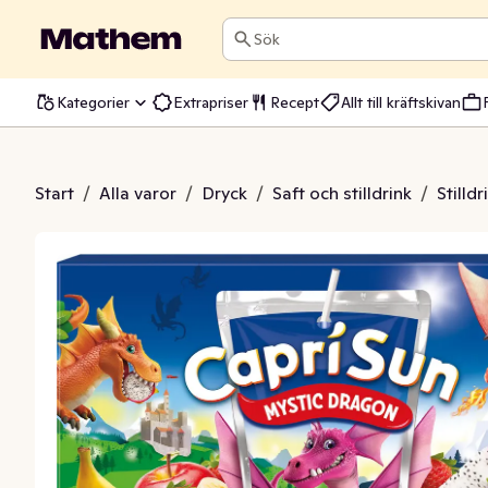
Sök
Kategorier
Extrapriser
Recept
Allt till kräftskivan
 Mystic Dragon 10-p
Start
/
Alla varor
/
Dryck
/
Saft och stilldrink
/
Stilldr