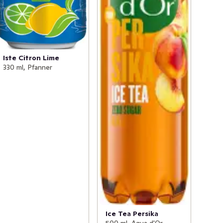
Iste Citron Lime
330 ml, Pfanner
Ice Tea Persika
500 ml, Aqua d'Or