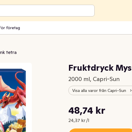
För företag
ink tetra
Fruktdryck Mys
2000 ml, Capri-Sun
Visa alla varor från Capri-Sun
Styckpris: 24,37 kr /l
48,74 kr
Nuvarande pris är: 48,74 kr
24,37 kr /l