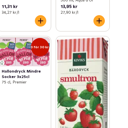
11,31 kr
13,95 kr
34,27 kr /l
27,90 kr /l
3 för 30 kr
Hallondryck Mindre
Socker 3x25cl
75 cl, Premier