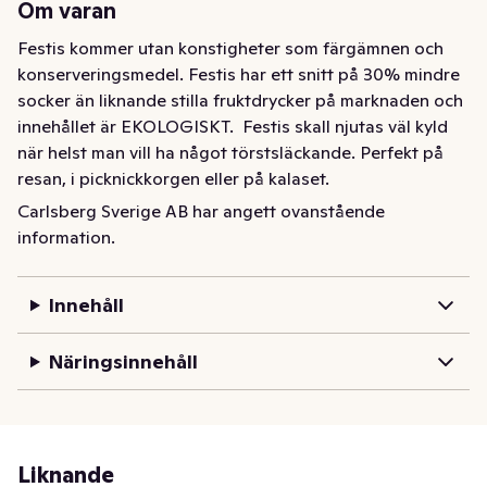
Om varan
Festis kommer utan konstigheter som färgämnen och 
konserveringsmedel. Festis har ett snitt på 30% mindre 
socker än liknande stilla fruktdrycker på marknaden och 
innehållet är EKOLOGISKT.  Festis skall njutas väl kyld 
när helst man vill ha något törstsläckande. Perfekt på 
resan, i picknickkorgen eller på kalaset.
Carlsberg Sverige AB har angett ovanstående
Festis Hallon är en svensk ekologisk stilldrink utan 
information.
kolsyra med en god smak av hallon. Festis kommer utan 
några konstigheter så som färgämnen och 
konserveringsmedel. Festis har blivit en älskad klassiker 
Innehåll
hos svenska folket sedan lanseringen 1961 då den 
lanserades i den klassiskt pyramidformade tetraedern. 
Näringsinnehåll
Festis hallon har ett snitt på 30% mindre socker än 
liknande stilla fruktdrycker på marknaden och innehållet 
är dessutom ekologiskt. Festis ska njutas väl kyld 
närhelst du vill ha något som släcker törsten. Festis 
Liknande
hallon kommer i en förpackning på 20cl, lagom storlek 