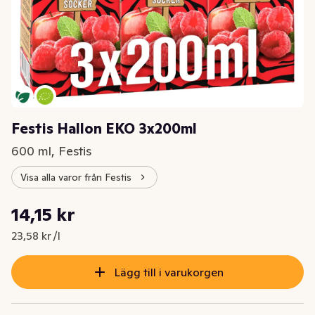
Festis Hallon EKO 3x200ml
600 ml, Festis
Visa alla varor från Festis
Styckpris: 23,58 kr /l
14,15 kr
Nuvarande pris är: 14,15 kr
23,58 kr /l
Lägg till i varukorgen