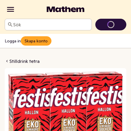
Sök
Logga in
Skapa konto
llon EKO 3x200ml
Stilldrink tetra