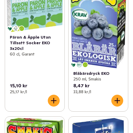
Päron & Äpple Utan
Tillsatt Socker EKO
3x20cl
60 cl, Garant
Blåbärsdryck EKO
250 ml, Smakis
15,10 kr
8,47 kr
25,17 kr /l
33,88 kr /l