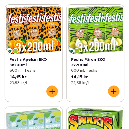
att ta med på resan, utflykten, servera på kalaset, packa 
ner i väskan eller plocka ut från kylskåpet närhelst man 
är sugen på något gott och vill släcka törsten.
Festis Apelsin EKO
Festis Päron EKO
3x200ml
3x200ml
600 ml, Festis
600 ml, Festis
14,15 kr
14,15 kr
23,58 kr /l
23,58 kr /l