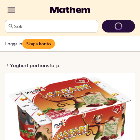
Sök
Logga in
Skapa konto
rdgubb & Hallon 2,5% 6-p
Yoghurt portionsförp.