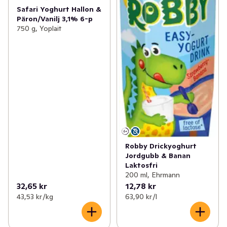
Safari Yoghurt Hallon &
Päron/Vanilj 3,1% 6-p
750 g, Yoplait
Robby Drickyoghurt
Jordgubb & Banan
Laktosfri
200 ml, Ehrmann
32,65 kr
12,78 kr
43,53 kr /kg
63,90 kr /l