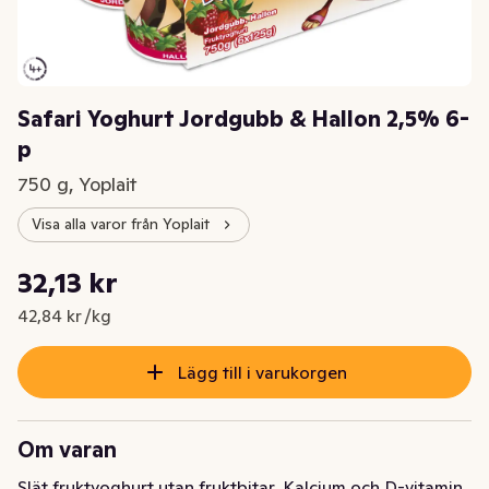
Safari Yoghurt Jordgubb & Hallon 2,5% 6-
p
750 g, Yoplait
Visa alla varor från Yoplait
Styckpris: 42,84 kr /kg
32,13 kr
Nuvarande pris är: 32,13 kr
42,84 kr /kg
Lägg till i varukorgen
Om varan
Slät fruktyoghurt utan fruktbitar. Kalcium och D-vitamin. 