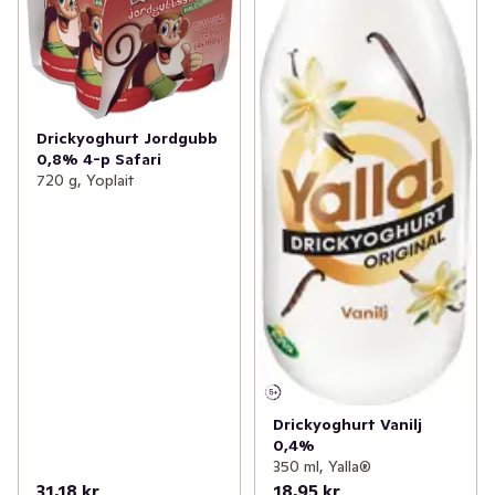
Drickyoghurt Jordgubb
0,8% 4-p Safari
720 g, Yoplait
Drickyoghurt Vanilj
0,4%
350 ml, Yalla®
31,18 kr
18,95 kr