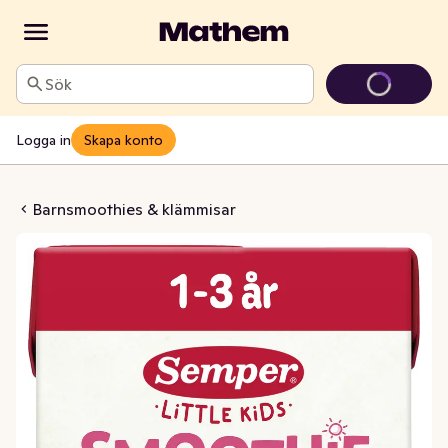
Sök
Logga in
Skapa konto
anan Jordgubb 12M
Barnsmoothies & klämmisar