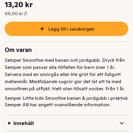
Styckpris: 66,00 kr /l
13,20 kr
Nuvarande pris är: 13,20 kr
66,00 kr /l
Lägg till i varukorgen
Om varan
Semper Smoothie med banan och jordgubb. Dryck från 
Semper som passar alla tillfällen för barn över 1 år. 
Servera med en smörgås eller lite gröt för ett fullgott 
mellanmål. Medföljande sugrör gör det lät att ta med 
smoothien på utflykt. Helt utan tillsatt socker. Från 1 år.
Semper Little kids Smoothie banan & jordgubb i praktisk 
Semper AB har angett ovanstående information.
tetra är en uppfriskande dryck för lite större barn, 1–3 
år. En fruktsmoothie med god smak av banan och 
jordgubb, som är lätt att ta med sig och passar perfekt 
Innehåll
till både mellanmål och utflykt. Semper Smoothie är 