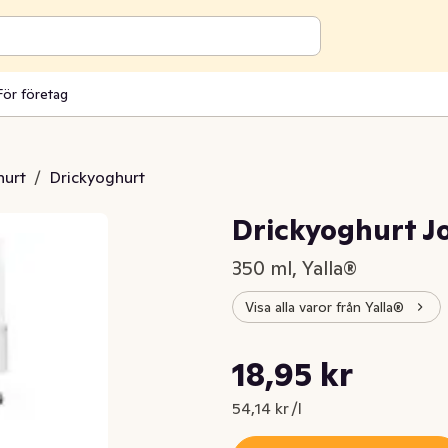
För företag
hurt
/
Drickyoghurt
Drickyoghurt 
350 ml, Yalla®
Visa alla varor från Yalla®
Styckpris: 54,14 kr /l
18,95 kr
Nuvarande pris är: 18,95 kr
54,14 kr /l