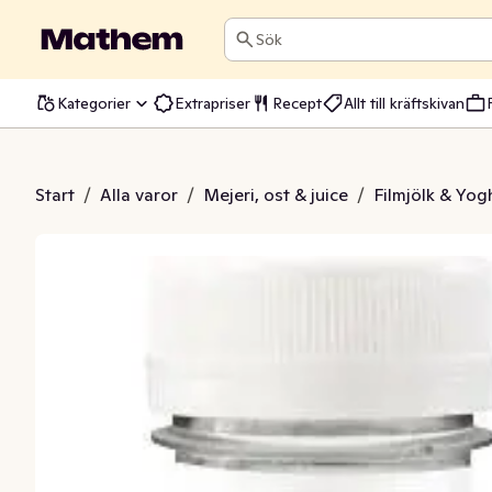
Sök
Kategorier
Extrapriser
Recept
Allt till kräftskivan
urt Jordgubb 0,5%
Start
/
Alla varor
/
Mejeri, ost & juice
/
Filmjölk & Yog