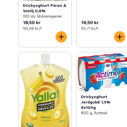
Drickyoghurt Päron &
Vanilj 0,8%
330 ml, Skånemejerier
18,50 kr
19,50 kr
56,06 kr /l
55,71 kr /l
Drickyoghurt
Jordgubb 1,5%
8x100g
800 g, Actimel