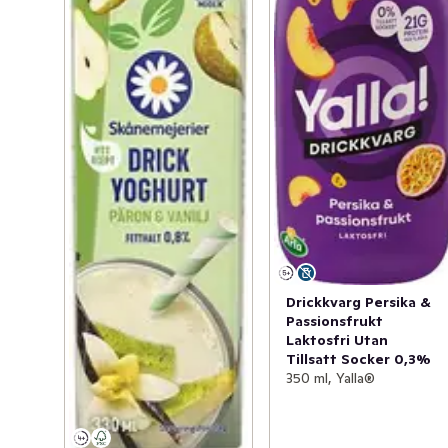
Drickkvarg Persika &
Passionsfrukt
Laktosfri Utan
Tillsatt Socker 0,3%
350 ml, Yalla®