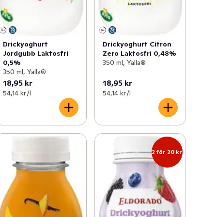
Drickyoghurt
Drickyoghurt Citron
Jordgubb Laktosfri
Zero Laktosfri 0,48%
0,5%
350 ml, Yalla®
350 ml, Yalla®
18,95 kr
18,95 kr
54,14 kr /l
54,14 kr /l
2 för 20 kr