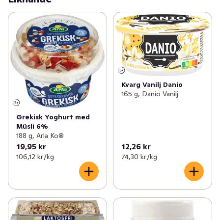
Kvarg Vanilj Danio
165 g, Danio Vanilj
Grekisk Yoghurt med
Müsli 6%
188 g, Arla Ko®
19,95 kr
12,26 kr
106,12 kr /kg
74,30 kr /kg