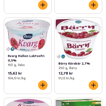
Kvarg Hallon Laktosfri
0,5%
Bärry Körsbär 2,7%
150 g, Valio
250 g, Bärry
15,62 kr
12,78 kr
104,13 kr /kg
51,12 kr /kg