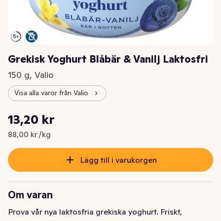
Grekisk Yoghurt Blåbär & Vanilj Laktosfri
150 g, Valio
Visa alla varor från Valio
Styckpris: 88,00 kr /kg
13,20 kr
Nuvarande pris är: 13,20 kr
88,00 kr /kg
Lägg till i varukorgen
Om varan
Prova vår nya laktosfria grekiska yoghurt. Friskt, 