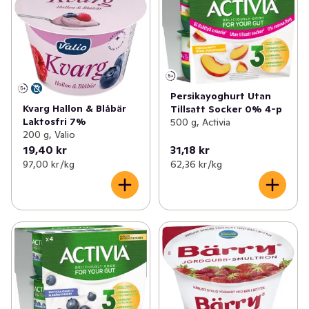
Persikayoghurt Utan
Kvarg Hallon & Blåbär
Tillsatt Socker 0% 4-p
Laktosfri 7%
500 g, Activia
200 g, Valio
19,40 kr
31,18 kr
97,00 kr /kg
62,36 kr /kg