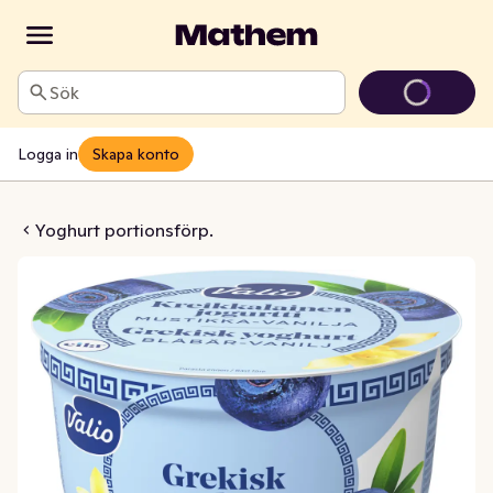
Sök
Logga in
Skapa konto
låbär & Vanilj Laktosfri
Yoghurt portionsförp.