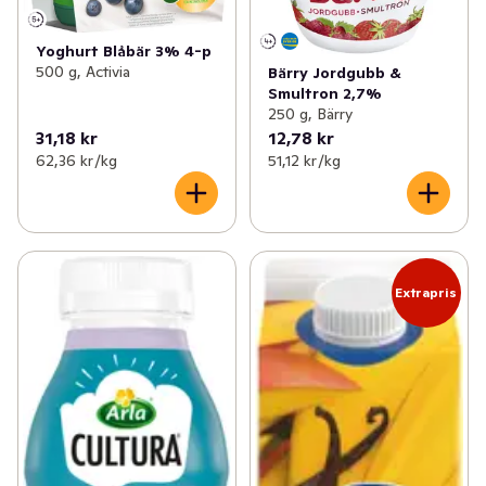
Yoghurt Blåbär 3% 4-p
500 g, Activia
Bärry Jordgubb &
Smultron 2,7%
250 g, Bärry
31,18 kr
12,78 kr
62,36 kr /kg
51,12 kr /kg
Extrapris