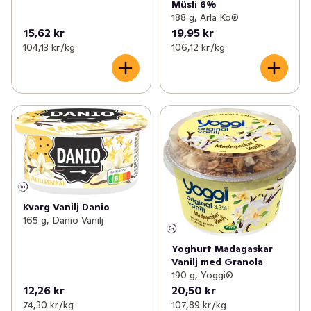
Müsli 6%
188 g, Arla Ko®
15,62 kr
19,95 kr
104,13 kr /kg
106,12 kr /kg
Kvarg Vanilj Danio
165 g, Danio Vanilj
Yoghurt Madagaskar
Vanilj med Granola
190 g, Yoggi®
12,26 kr
20,50 kr
74,30 kr /kg
107,89 kr /kg