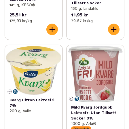
Tillsatt Socker
145 g, KESO®
150 g, Lindahls
25,51 kr
11,95 kr
175,93 kr /kg
79,67 kr /kg
Kvarg Citron Laktosfri
7%
Mild Kvarg Jordgubb
200 g, Valio
Laktosfri Utan Tillsatt
Socker 0%
1000 g, Arla®
Prismatch