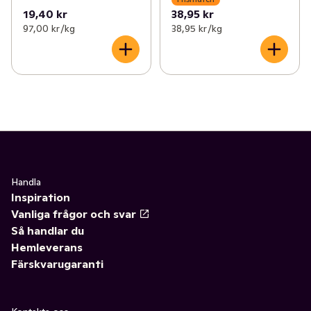
19,40 kr
38,95 kr
97,00 kr /kg
38,95 kr /kg
Handla
Inspiration
Vanliga frågor och svar
Så handlar du
Hemleverans
Färskvarugaranti