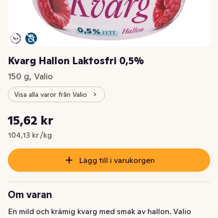
Kvarg Hallon Laktosfri 0,5%
150 g, Valio
Visa alla varor från Valio
Styckpris: 104,13 kr /kg
15,62 kr
Nuvarande pris är: 15,62 kr
104,13 kr /kg
Lägg till i varukorgen
Om varan
En mild och krämig kvarg med smak av hallon. Valio 