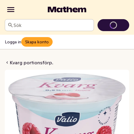
Sök
Logga in
Skapa konto
on Laktosfri 0,5%
Kvarg portionsförp.