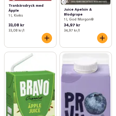
Tranbärsdryck med
Juice Apelsin &
Äpple
Blodgrape
1 l, Kiviks
1 l, God Morgon®
33,08 kr
34,97 kr
33,08 kr /l
34,97 kr /l