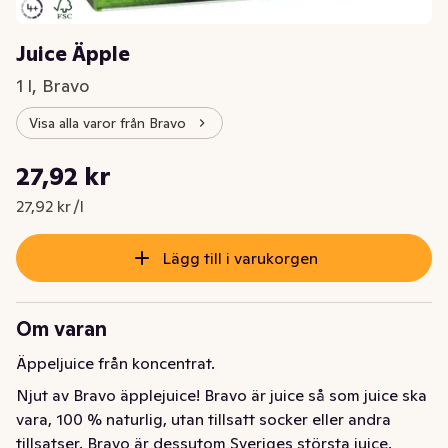
Juice Äpple
1 l, Bravo
Visa alla varor från Bravo
Styckpris: 27,92 kr /l
27,92 kr
Nuvarande pris är: 27,92 kr
27,92 kr /l
Lägg till i varukorgen
Om varan
Äppeljuice från koncentrat.
Njut av Bravo äpplejuice! Bravo är juice så som juice ska 
vara, 100 % naturlig, utan tillsatt socker eller andra 
tillsatser. Bravo är dessutom Sveriges största juice, 