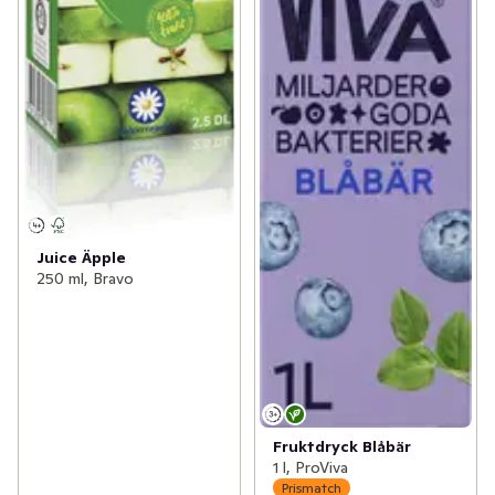
Juice Äpple
250 ml, Bravo
Fruktdryck Blåbär
1 l, ProViva
Prismatch