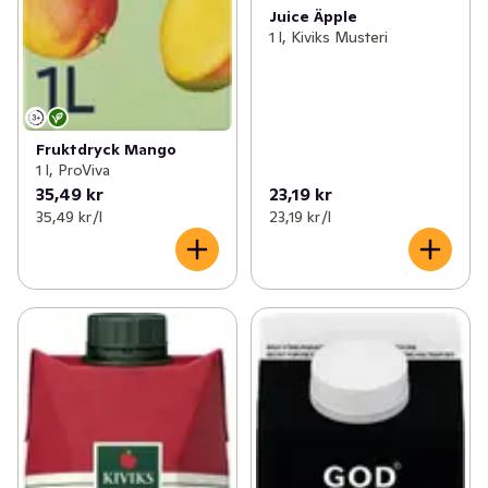
Juice Äpple
1 l, Kiviks Musteri
Fruktdryck Mango
1 l, ProViva
35,49 kr
23,19 kr
35,49 kr /l
23,19 kr /l