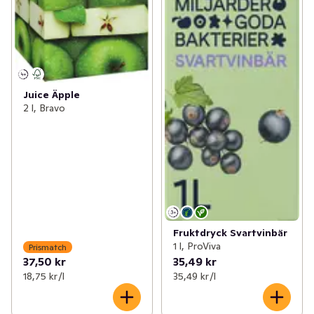
Juice Äpple
2 l, Bravo
Fruktdryck Svartvinbär
1 l, ProViva
Prismatch
37,50 kr
35,49 kr
18,75 kr /l
35,49 kr /l