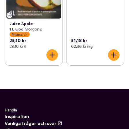
Juice Äpple
1 l, God Morgon®
Prismatch
23,10 kr
31,18 kr
23,10 kr /l
62,36 kr /kg
Handla
Inspiration
Vanliga frågor och svar