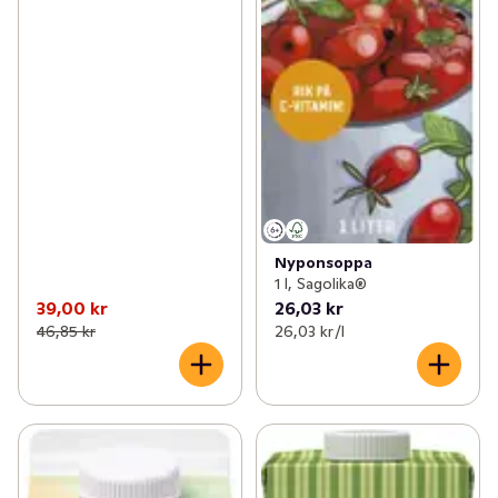
Nyponsoppa
1 l, Sagolika®
39,00 kr
26,03 kr
46,85 kr
26,03 kr /l