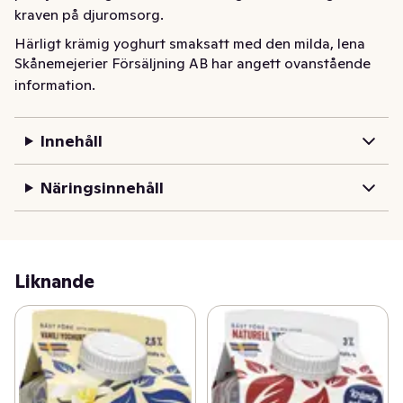
kraven på djuromsorg.
Härligt krämig yoghurt smaksatt med den milda, lena 
Skånemejerier Försäljning AB har angett ovanstående
smaken av vanilj. Servera till frukost, snabbt mellanmål 
information.
som den är, eller kombinerat med din favorit granola 
eller färska bär. Vaniljyoghurt passar även utmärkt som 
bas i smoothies. Gjord på mjölk från gårdar i södra 
Innehåll
Sverige.
Näringsinnehåll
Liknande