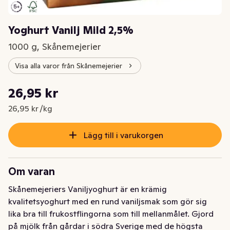
Yoghurt Vanilj Mild 2,5%
1000 g, Skånemejerier
Visa alla varor från Skånemejerier
Styckpris: 26,95 kr /kg
26,95 kr
Nuvarande pris är: 26,95 kr
26,95 kr /kg
Lägg till i varukorgen
Om varan
Skånemejeriers Vaniljyoghurt är en krämig 
kvalitetsyoghurt med en rund vaniljsmak som gör sig 
lika bra till frukostflingorna som till mellanmålet. Gjord 
på mjölk från gårdar i södra Sverige med de högsta 