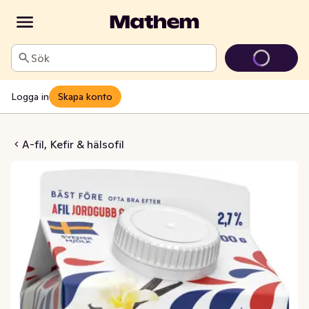
Sök
Logga in
Skapa konto
dgubb & Vanilj 3%
A-fil, Kefir & hälsofil