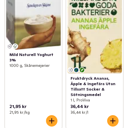
Mild Naturell Yoghurt
3%
1000 g, Skånemejerier
Fruktdryck Ananas,
Äpple & Ingefära Utan
Tillsatt Socker &
Sötningsmedel
1 l, ProViva
21,95 kr
36,44 kr
21,95 kr /kg
36,44 kr /l