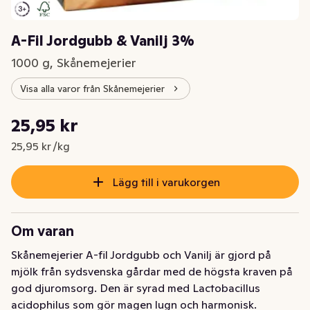
A-Fil Jordgubb & Vanilj 3%
1000 g, Skånemejerier
Visa alla varor från Skånemejerier
Styckpris: 25,95 kr /kg
25,95 kr
Nuvarande pris är: 25,95 kr
25,95 kr /kg
Lägg till i varukorgen
Om varan
Skånemejerier A-fil Jordgubb och Vanilj är gjord på 
mjölk från sydsvenska gårdar med de högsta kraven på 
god djuromsorg. Den är syrad med Lactobacillus 
acidophilus som gör magen lugn och harmonisk. 