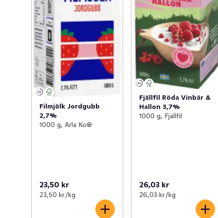
Fjällfil Röda Vinbär &
Filmjölk Jordgubb
Hallon 3,7%
2,7%
1000 g, Fjällfil
1000 g, Arla Ko®
23,50 kr
26,03 kr
23,50 kr /kg
26,03 kr /kg