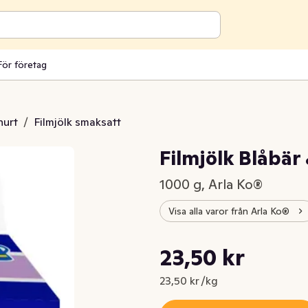
För företag
hurt
/
Filmjölk smaksatt
Filmjölk Blåbär
1000 g, Arla Ko®
Visa alla varor från Arla Ko®
Styckpris: 23,50 kr /kg
23,50 kr
Nuvarande pris är: 23,50 kr
23,50 kr /kg