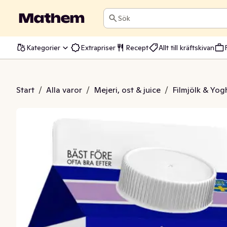
Sök
Kategorier
Extrapriser
Recept
Allt till kräftskivan
låbär & Hallon 2,7%
Start
/
Alla varor
/
Mejeri, ost & juice
/
Filmjölk & Yog