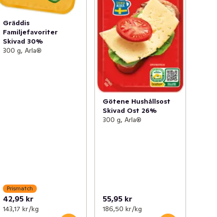
Gräddis
Familjefavoriter
Skivad 30%
300 g, Arla®
Götene Hushållsost
Skivad Ost 26%
300 g, Arla®
Prismatch
42,95 kr
55,95 kr
143,17 kr /kg
186,50 kr /kg