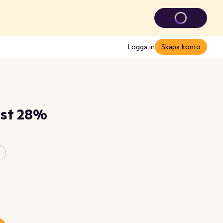
Logga in
Skapa konto
Ost 28%