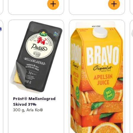
Präst® Mellanlagrad
Skivad 31%
300 g, Arla Ko®