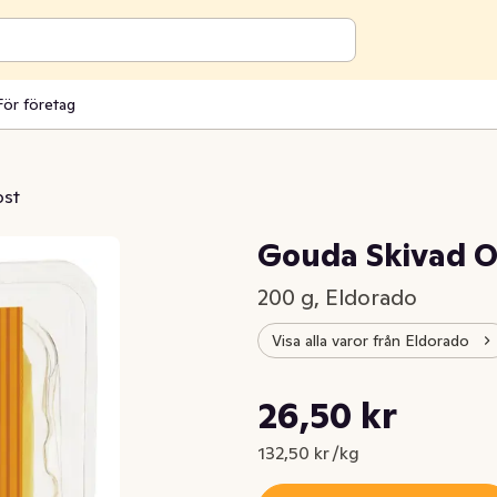
För företag
ost
Gouda Skivad 
200 g, Eldorado
Visa alla varor från Eldorado
Styckpris: 132,50 kr /kg
26,50 kr
Nuvarande pris är: 26,50 kr
132,50 kr /kg