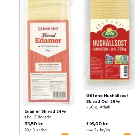
Götene Hushållsost
Skivad Ost 26%
750 g, Arla®
Edamer Skivad 24%
1 kg, Eldorado
93,50 kr
116,00 kr
93,50 kr /kg
154,67 kr /kg