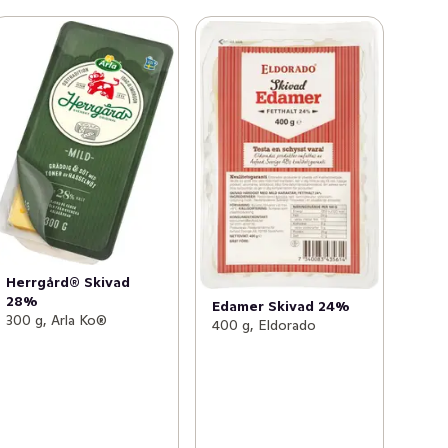
Herrgård® Skivad
28%
Edamer Skivad 24%
300 g, Arla Ko®
400 g, Eldorado