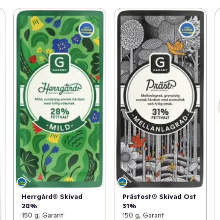
Herrgård® Skivad
Prästost® Skivad Ost
28%
31%
150 g, Garant
150 g, Garant