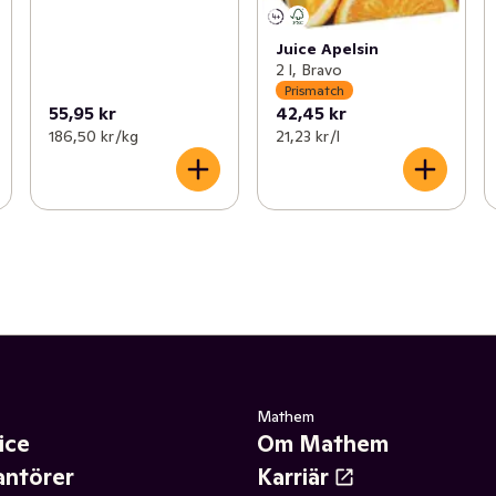
Juice Apelsin
2 l, Bravo
Prismatch
55,95 kr
42,45 kr
186,50 kr /kg
21,23 kr /l
Mathem
ice
Om Mathem
antörer
Karriär