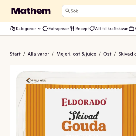
Sök
Kategorier
Extrapriser
Recept
Allt till kräftskivan
Skivad Ost 28%
Start
/
Alla varor
/
Mejeri, ost & juice
/
Ost
/
Skivad 