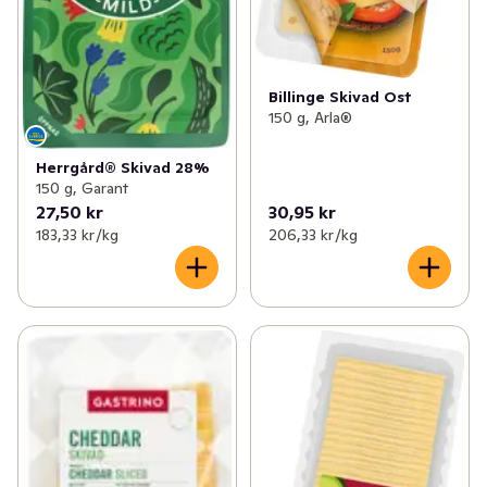
Billinge Skivad Ost
150 g, Arla®
Herrgård® Skivad 28%
150 g, Garant
27,50 kr
30,95 kr
183,33 kr /kg
206,33 kr /kg