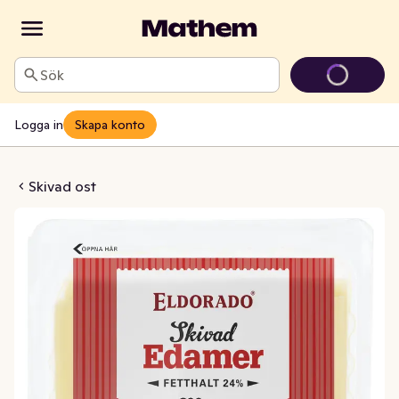
Sök
Logga in
Skapa konto
mer Skivad
Skivad ost