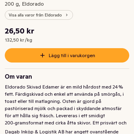
200 g, Eldorado
Visa alla varor från Eldorado
Styckpris: 132,50 kr /kg
26,50 kr
Nuvarande pris är: 26,50 kr
132,50 kr /kg
Lägg till i varukorgen
Om varan
Eldorado Skivad Edamer är en mild hårdost med 24 % 
fett. Färdigskivad och enkel att använda på smörgås, i 
toast eller till matlagning. Osten är gjord på 
pastöriserad mjölk och packad i skyddande atmosfär 
för att hålla sig fräsch. Levereras i ett smidigt 
200‑gramsformat med cirka åtta skivor. Ett prisvärt och 
praktiskt val för vardagen.
Dagab Inköp & Logistik AB har angett ovanstående