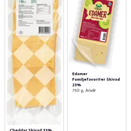
Edamer
Familjefavoriter Skivad
23%
750 g, Arla®
Cheddar Skivad 33%