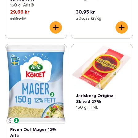
150 g, Arla®
29,66 kr
30,95 kr
32,95 kr
206,33 kr /kg
Jarlsberg Original
Skivad 27%
150 g, TINE
Riven Ost Mager 12%
Arla