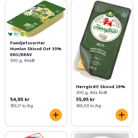
Familjefavoriter
Humlan Skivad Ost 33%
EKO/KRAV
300 g, Arla®
Herrgård® Skivad 28%
300 g, Arla Ko®
54,95 kr
55,95 kr
183,17 kr /kg
186,50 kr /kg