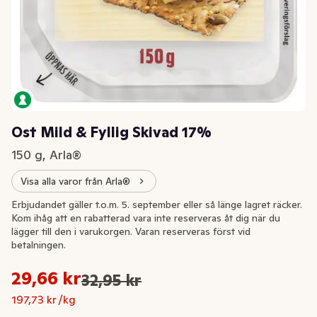
Ost Mild & Fyllig Skivad 17%
150 g, Arla®
Visa alla varor från Arla®
-10%
Erbjudandet gäller t.o.m. 5. september eller så länge lagret räcker.
Kom ihåg att en rabatterad vara inte reserveras åt dig när du
lägger till den i varukorgen. Varan reserveras först vid
betalningen.
Styckpris: 197,73 kr /kg
29,66 kr
32,95 kr
Ursprungspriset var: 32,95 kr
Nuvarande pris är: 29,66 kr
197,73 kr /kg