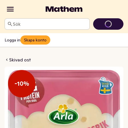
Sök
Logga in
Skapa konto
 Fyllig Skivad 17%
Skivad ost
-10%