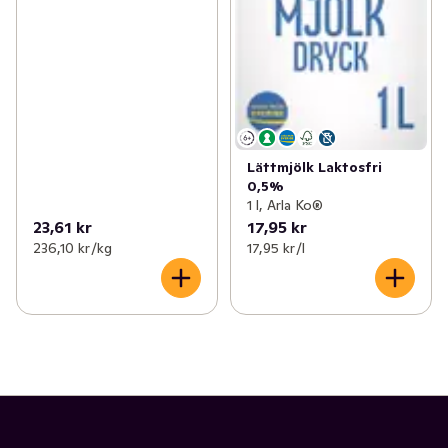
Lättmjölk Laktosfri
0,5%
1 l, Arla Ko®
23,61 kr
17,95 kr
236,10 kr /kg
17,95 kr /l