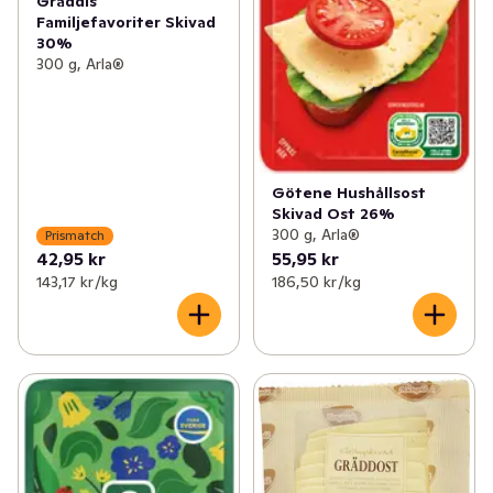
Gräddis
Familjefavoriter Skivad
30%
300 g, Arla®
Götene Hushållsost
Skivad Ost 26%
300 g, Arla®
Prismatch
42,95 kr
55,95 kr
143,17 kr /kg
186,50 kr /kg