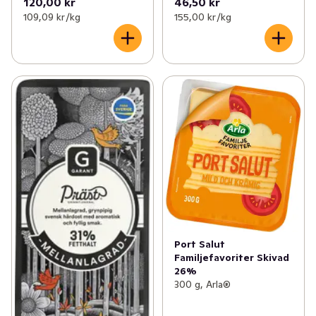
120,00 kr
46,50 kr
109,09 kr /kg
155,00 kr /kg
Port Salut
Familjefavoriter Skivad
26%
300 g, Arla®