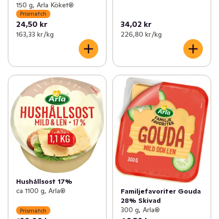
150 g, Arla Köket®
Prismatch
24,50 kr
34,02 kr
163,33 kr /kg
226,80 kr /kg
Hushållsost 17%
ca 1100 g, Arla®
Familjefavoriter Gouda
28% Skivad
300 g, Arla®
Prismatch