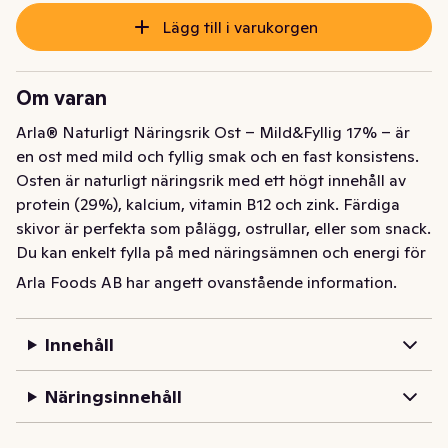
Lägg till i varukorgen
Om varan
Arla® Naturligt Näringsrik Ost – Mild&Fyllig 17% – är 
en ost med mild och fyllig smak och en fast konsistens. 
Osten är naturligt näringsrik med ett högt innehåll av 
protein (29%), kalcium, vitamin B12 och zink. Färdiga 
skivor är perfekta som pålägg, ostrullar, eller som snack. 
Du kan enkelt fylla på med näringsämnen och energi för 
en aktiv livsstil, utan att kompromissa med smaken. 
Arla Foods AB har angett ovanstående information.
Osten är nyckelhålsmärkt för dig som söker magrare ost 
(17% fetthalt) och är gjord på 100 pro-cent svensk 
Innehåll
mjölk.
Arla® Naturligt Näringsrik Ost – Mild&Fyllig 17% – är 
Näringsinnehåll
en ost med mild och fyllig smak och en fast konsistens. 
Osten är naturligt näringsrik med ett högt innehåll av 