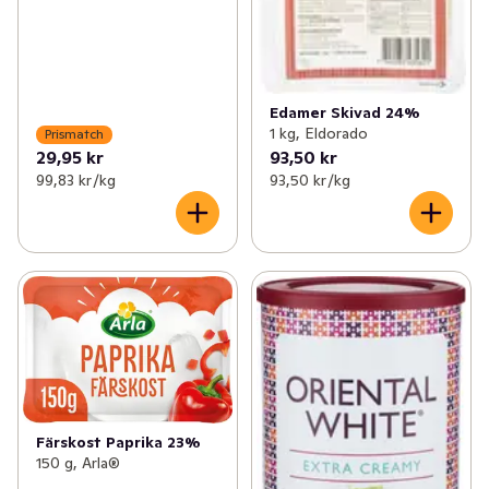
Edamer Skivad 24%
1 kg, Eldorado
Prismatch
29,95 kr
93,50 kr
99,83 kr /kg
93,50 kr /kg
Färskost Paprika 23%
150 g, Arla®