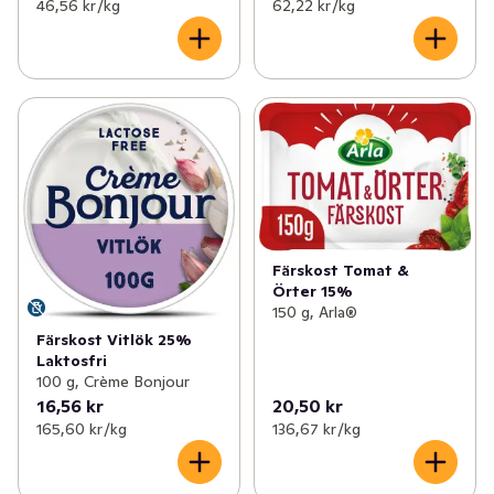
46,56 kr /kg
62,22 kr /kg
Färskost Tomat &
Örter 15%
150 g, Arla®
Färskost Vitlök 25%
Laktosfri
100 g, Crème Bonjour
16,56 kr
20,50 kr
165,60 kr /kg
136,67 kr /kg