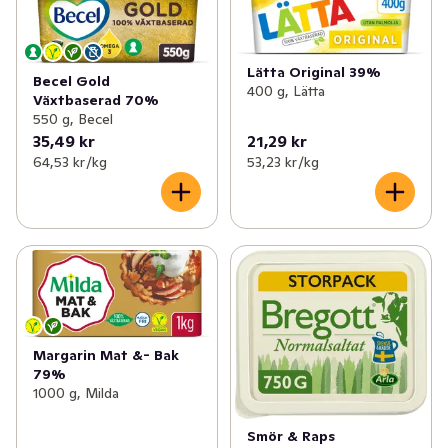
Lätta Original 39%
Becel Gold
400 g, Lätta
Växtbaserad 70%
550 g, Becel
35,49 kr
21,29 kr
64,53 kr /kg
53,23 kr /kg
Margarin Mat &- Bak
79%
1000 g, Milda
Smör & Raps