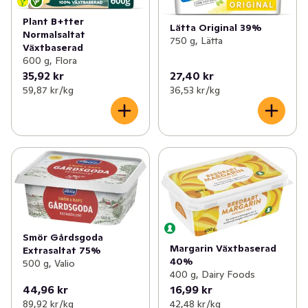
Plant B+tter
Lätta Original 39%
Normalsaltat
750 g, Lätta
Växtbaserad
600 g, Flora
35,92 kr
27,40 kr
59,87 kr /kg
36,53 kr /kg
Smör Gårdsgoda
Margarin Växtbaserad
Extrasaltat 75%
40%
500 g, Valio
400 g, Dairy Foods
44,96 kr
16,99 kr
89,92 kr /kg
42,48 kr /kg