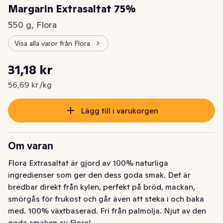
Margarin Extrasaltat 75%
550 g, Flora
Visa alla varor från Flora
Styckpris: 56,69 kr /kg
31,18 kr
Nuvarande pris är: 31,18 kr
56,69 kr /kg
Lägg till i varukorgen
Om varan
Flora Extrasaltat är gjord av 100% naturliga 
ingredienser som ger den dess goda smak. Det är 
bredbar direkt från kylen, perfekt på bröd, mackan, 
smörgås för frukost och går även att steka i och baka 
med. 100% växtbaserad. Fri från palmolja. Njut av den 
goda smaken av Flora!