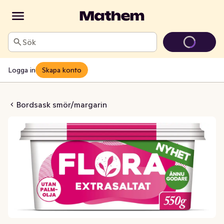
Sök
Logga in
Skapa konto
Extrasaltat 75%
Bordsask smör/margarin