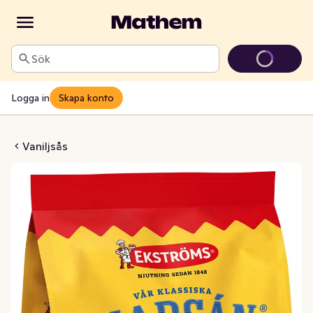
Sök
Logga in
Skapa konto
nabb Dessertsås
Vaniljsås