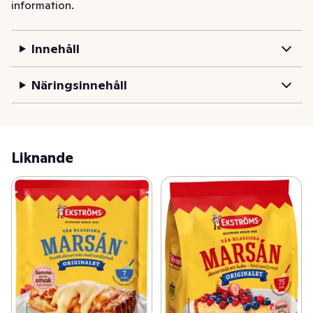
information.
God smak går aldrig ur tiden!
Innehåll
Näringsinnehåll
Liknande