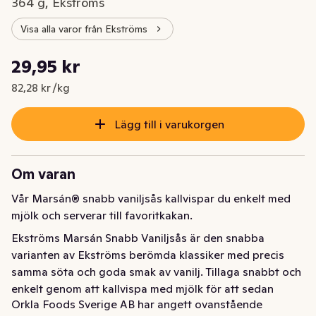
364 g, Ekströms
Visa alla varor från Ekströms
Styckpris: 82,28 kr /kg
29,95 kr
Nuvarande pris är: 29,95 kr
82,28 kr /kg
Lägg till i varukorgen
Om varan
Vår Marsán® snabb vaniljsås kallvispar du enkelt med 
mjölk och serverar till favoritkakan.
Ekströms Marsán Snabb Vaniljsås är den snabba 
varianten av Ekströms berömda klassiker med precis 
samma söta och goda smak av vanilj. Tillaga snabbt och 
enkelt genom att kallvispa med mjölk för att sedan 
Orkla Foods Sverige AB har angett ovanstående
servera tillsammans med din favoritkaka.
