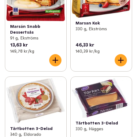
Marsan Kok
Marsán Snabb
330 g, Ekströms
Dessertsås
91 g, Ekströms
13,63 kr
46,33 kr
149,78 kr /kg
140,39 kr /kg
Tårtbotten 3-Delad
Tårtbotten 3-Delad
330 g, Hägges
340 g, Eldorado