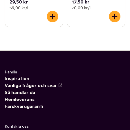
29,50 kr
17,50 kr
59,00 kr /l
70,00 kr /l
Handla
Inspiration
Vanliga frågor och svar
Så handlar du
Hemleverans
Färskvarugaranti
Kontakta oss