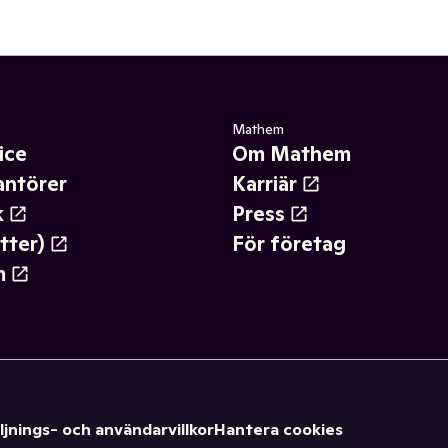
Mathem
ice
Om Mathem
antörer
Karriär
k
Press
tter)
För företag
m
ljnings- och användarvillkor
Hantera cookies