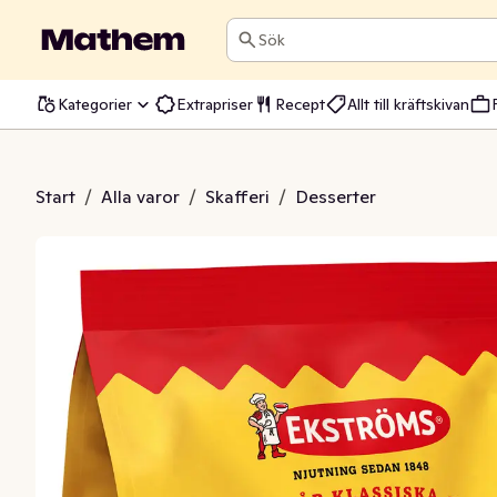
Sök
Kategorier
Extrapriser
Recept
Allt till kräftskivan
arsan Kok
Start
/
Alla varor
/
Skafferi
/
Desserter