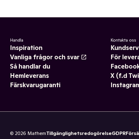
Handla
Kontakta oss
Inspiration
Kundserv
Vanliga frågor och svar
För lever
Så handlar du
Faceboo
Hemleverans
X (f.d Twi
Färskvarugaranti
Instagra
©
2026
Mathem
Tillgänglighetsredogörelse
GDPR
Försä