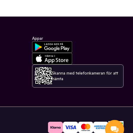
Appar
Skanna med telefonkameran för att
hämta