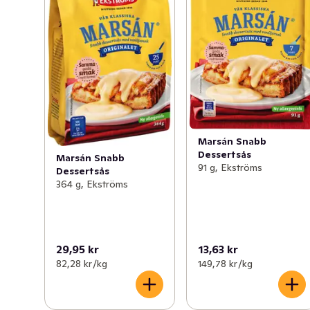
God smak går aldrig ur tiden!
Marsán Snabb
Dessertsås
Marsán Snabb
91 g, Ekströms
Dessertsås
364 g, Ekströms
29,95 kr
13,63 kr
82,28 kr /kg
149,78 kr /kg