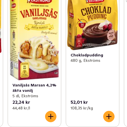
Chokladpudding
480 g, Ekströms
Vaniljsås Marsan 4,2%
äkta vanilj
5 dl, Ekströms
22,24 kr
52,01 kr
44,48 kr /l
108,35 kr /kg