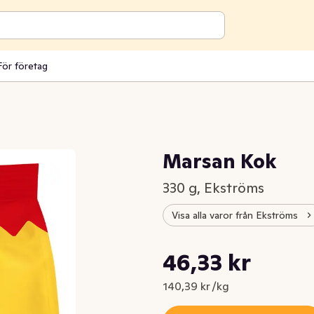
För företag
Marsan Kok
330 g, Ekströms
Visa alla varor från Ekströms
Styckpris: 140,39 kr /kg
46,33 kr
Nuvarande pris är: 46,33 kr
140,39 kr /kg