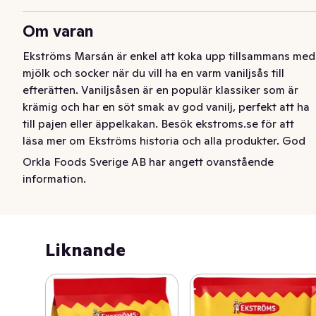
Om varan
Ekströms Marsán är enkel att koka upp tillsammans med 
mjölk och socker när du vill ha en varm vaniljsås till 
efterätten. Vaniljsåsen är en populär klassiker som är 
krämig och har en söt smak av god vanilj, perfekt att ha 
till pajen eller äppelkakan. Besök ekstroms.se för att 
läsa mer om Ekströms historia och alla produkter. God 
smak går aldrig ur tiden!
Orkla Foods Sverige AB har angett ovanstående
information.
Ekströms Marsán är enkel att koka upp tillsammans med 
mjölk och socker när du vill ha en varm vaniljsås till 
efterätten. Vaniljsåsen är en populär klassiker som är 
krämig och har en söt smak av god vanilj, perfekt att ha 
Liknande
till pajen eller äppelkakan.

Besök ekstroms.se för att läsa mer om Ekströms historia 
och alla produkter.
