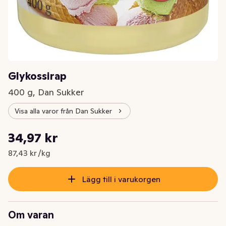
Glykossirap
400 g, Dan Sukker
Visa alla varor från Dan Sukker
Styckpris: 87,43 kr /kg
34,97 kr
Nuvarande pris är: 34,97 kr
87,43 kr /kg
Lägg till i varukorgen
Om varan