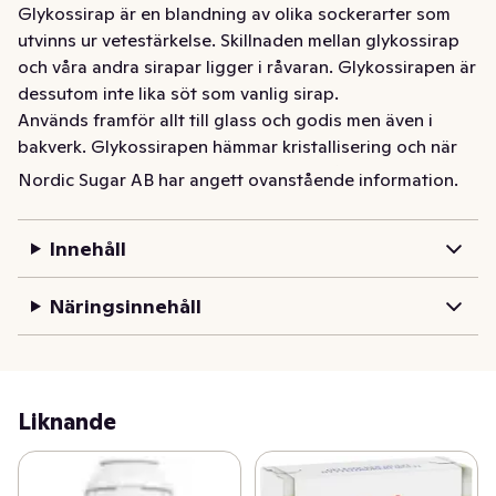
Glykossirap är en blandning av olika sockerarter som 
utvinns ur vetestärkelse. Skillnaden mellan glykossirap 
och våra andra sirapar ligger i råvaran. Glykossirapen är 
dessutom inte lika söt som vanlig sirap.

Används framför allt till glass och godis men även i 
bakverk. Glykossirapen hämmar kristallisering och när 
man använder glykossirap i t ex glass får den en krämig 
Nordic Sugar AB har angett ovanstående information.
och mjuk konsistens. På samma sätt motverkar 
glykossirapen att kolan kristalliseras och blir grynig.
Innehåll
Glykossirap är en blandning av olika sockerarter som 
utvinns ur vetestärkelse. Skillnaden mellan glykossirap 
Näringsinnehåll
och våra andra sirapar ligger i råvaran. Glykossirapen är 
dessutom inte lika söt som vanlig sirap.
Liknande