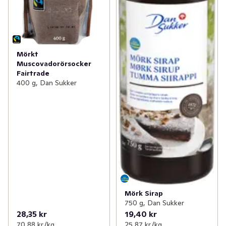
Mörkt
Muscovadorörsocker
Fairtrade
400 g, Dan Sukker
Mörk Sirap
750 g, Dan Sukker
28,35 kr
19,40 kr
70,88 kr /kg
25,87 kr /kg