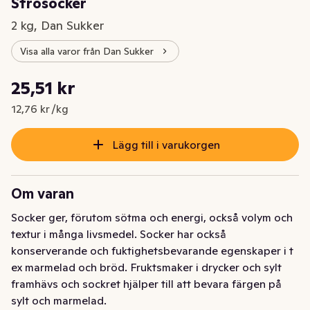
Strösocker
2 kg, Dan Sukker
Visa alla varor från Dan Sukker
Styckpris: 12,76 kr /kg
25,51 kr
Nuvarande pris är: 25,51 kr
12,76 kr /kg
Lägg till i varukorgen
Om varan
Socker ger, förutom sötma och energi, också volym och 
textur i många livsmedel. Socker har också 
konserverande och fuktighetsbevarande egenskaper i t 
ex marmelad och bröd. Fruktsmaker i drycker och sylt 
framhävs och sockret hjälper till att bevara färgen på 
sylt och marmelad.
