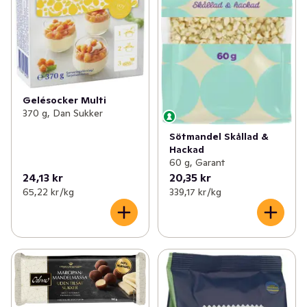
Gelésocker Multi
370 g, Dan Sukker
Sötmandel Skållad &
Hackad
60 g, Garant
24,13 kr
20,35 kr
65,22 kr /kg
339,17 kr /kg