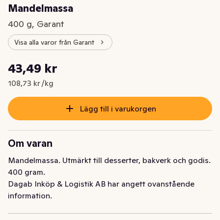
Mandelmassa
400 g, Garant
Visa alla varor från Garant
Styckpris: 108,73 kr /kg
43,49 kr
Nuvarande pris är: 43,49 kr
108,73 kr /kg
Lägg till i varukorgen
Om varan
Mandelmassa. Utmärkt till desserter, bakverk och godis. 
400 gram.
Dagab Inköp & Logistik AB har angett ovanstående
information.