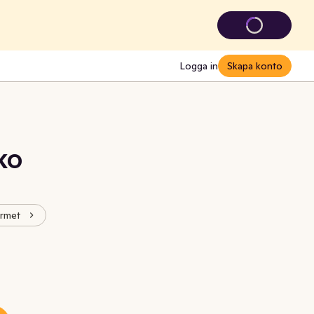
Logga in
Skapa konto
EKO
urmet