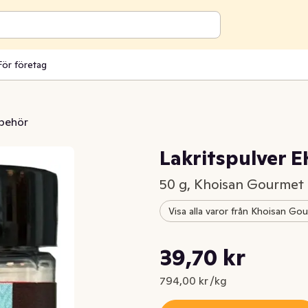
För företag
lbehör
Lakritspulver 
50 g, Khoisan Gourmet
Visa alla varor från Khoisan Go
Styckpris: 794,00 kr /kg
39,70 kr
Nuvarande pris är: 39,70 kr
794,00 kr /kg