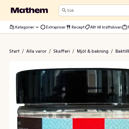
Sök
Kategorier
Extrapriser
Recept
Allt till kräftskivan
itspulver EKO
Start
/
Alla varor
/
Skafferi
/
Mjöl & bakning
/
Baktil