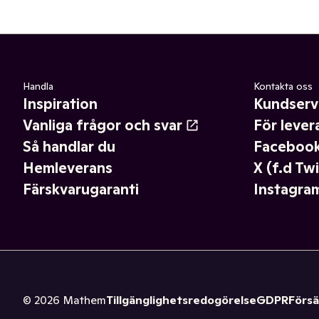
Handla
Kontakta oss
Inspiration
Kundserv
Vanliga frågor och svar
För lever
Så handlar du
Faceboo
Hemleverans
X (f.d Twi
Färskvarugaranti
Instagra
©
2026
Mathem
Tillgänglighetsredogörelse
GDPR
Försä