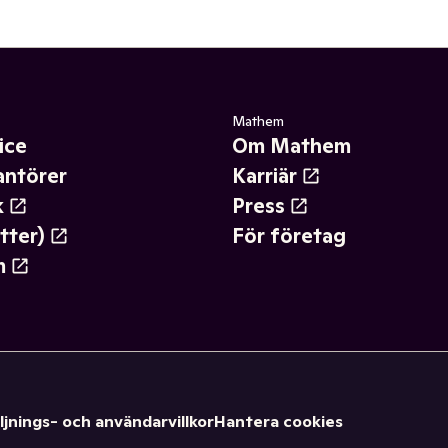
Mathem
ice
Om Mathem
antörer
Karriär
k
Press
tter)
För företag
m
ljnings- och användarvillkor
Hantera cookies