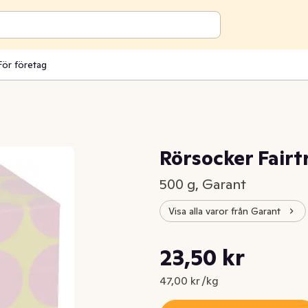
För företag
Rörsocker Fairt
500 g, Garant
Visa alla varor från Garant
Styckpris: 47,00 kr /kg
23,50 kr
Nuvarande pris är: 23,50 kr
47,00 kr /kg