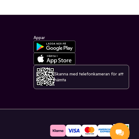
Appar
Skanna med telefonkameran för att
hämta