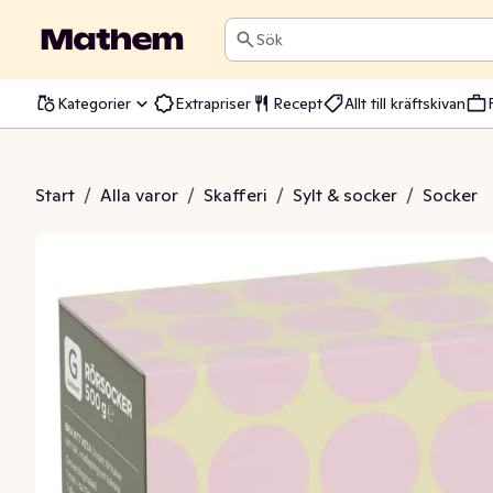
Sök
Kategorier
Extrapriser
Recept
Allt till kräftskivan
cker Fairtrade
Start
/
Alla varor
/
Skafferi
/
Sylt & socker
/
Socker