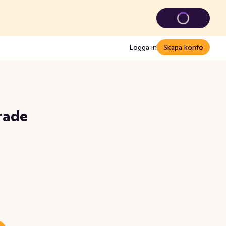
Logga in
Skapa konto
rade