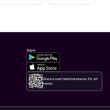
Appar
Skanna med telefonkameran för att
hämta