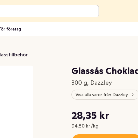
För företag
lasstillbehör
Glassås Chokla
300 g, Dazzley
Visa alla varor från Dazzley
Styckpris: 94,50 kr /kg
28,35 kr
Nuvarande pris är: 28,35 kr
94,50 kr /kg