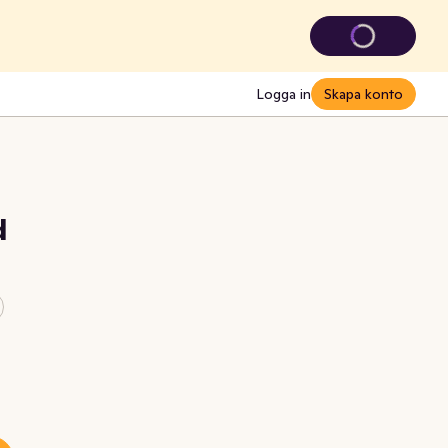
Logga in
Skapa konto
d