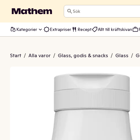
Sök
Kategorier
Extrapriser
Recept
Allt till kräftskivan
ssås Choklad
Start
/
Alla varor
/
Glass, godis & snacks
/
Glass
/
G