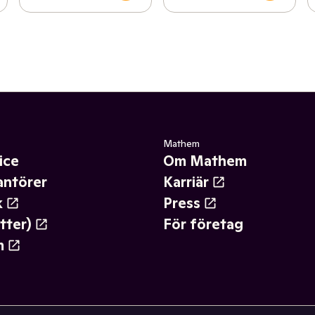
Mathem
ice
Om Mathem
antörer
Karriär
k
Press
tter)
För företag
m