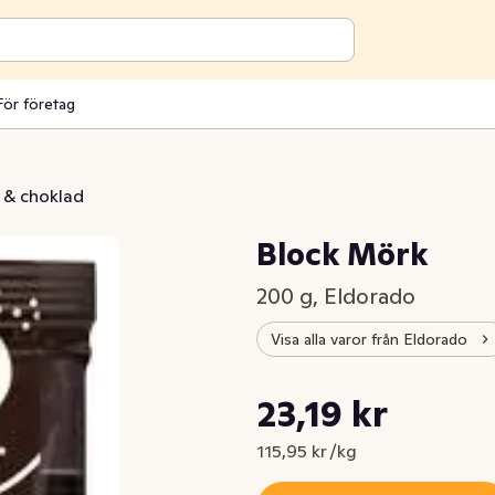
För företag
 & choklad
Block Mörk
200 g, Eldorado
Visa alla varor från Eldorado
Styckpris: 115,95 kr /kg
23,19 kr
Nuvarande pris är: 23,19 kr
115,95 kr /kg