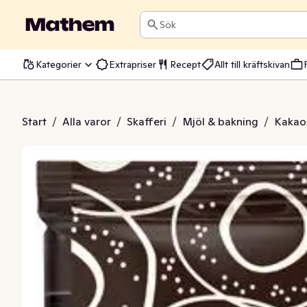
Sök
Kategorier
Extrapriser
Recept
Allt till kräftskivan
lock Mörk
Start
/
Alla varor
/
Skafferi
/
Mjöl & bakning
/
Kakao