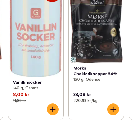
Mörka
Chokladknappar 54%
150 g, Odense
Vanillinsocker
140 g, Garant
8,00 kr
33,08 kr
11,83 kr
220,53 kr /kg