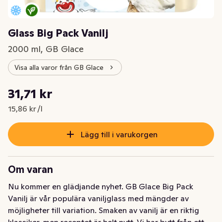
Glass Big Pack Vanilj
2000 ml, GB Glace
Visa alla varor från GB Glace
Styckpris: 15,86 kr /l
31,71 kr
Nuvarande pris är: 31,71 kr
15,86 kr /l
Lägg till i varukorgen
Om varan
Nu kommer en glädjande nyhet. GB Glace Big Pack 
Vanilj är vår populära vaniljglass med mängder av 
möjligheter till variation. Smaken av vanilj är en riktig 