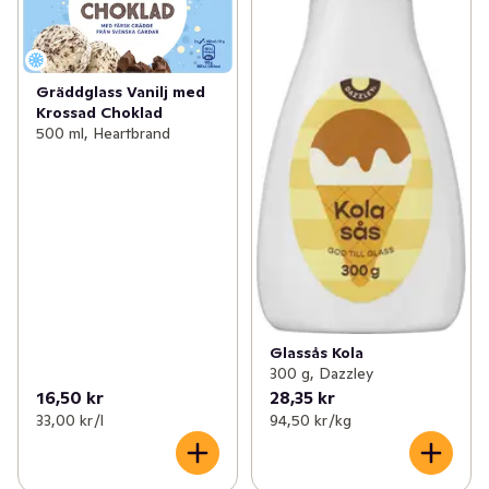
Gräddglass Vanilj med
Krossad Choklad
500 ml, Heartbrand
Glassås Kola
300 g, Dazzley
16,50 kr
28,35 kr
33,00 kr /l
94,50 kr /kg