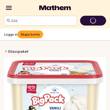
Sök
Logga in
Skapa konto
ig Pack Vanilj
Glasspaket