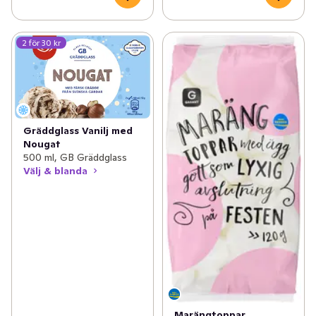
2 för 30 kr
Gräddglass Vanilj med
Nougat
500 ml, GB Gräddglass
Välj & blanda
Marängtoppar