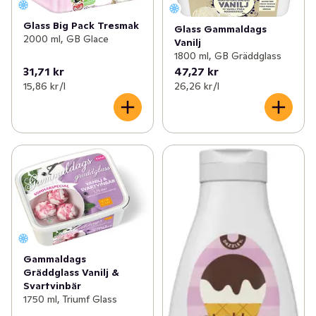
omtanke om miljön. Vi vill se till att det finns en glass för 
alla och hoppas att du kan hitta mer än en favorit bland 
Glass Big Pack Tresmak
Glass Gammaldags
2000 ml, GB Glace
de glassar som vi erbjuder!
Vanilj
1800 ml, GB Gräddglass
Nu kommer en glädjande nyhet. GB Glace Big Pack 
31,71 kr
47,27 kr
Vanilj är vår populära vaniljglass med mängder av 
15,86 kr /l
26,26 kr /l
möjligheter till variation. Smaken av vanilj är en riktig 
klassiker, men receptet är helt nytt. Vi har bytt från ett 
mjölkbaserat recept till ett växtbaserat. Därför har nya 
Big Pack ett lägre klimatavtryck än tidigare recept. Så nu 
kan du äntligen njuta av god glass som räcker till hela 
familjen och samtidigt göra ett smart val. Ett gott sätt 
att göra skillnad. Kalasbra. Big Pack 2 liter finns 
dessutom i flera olika smaker. Det är något att fira för 
stora och små. Du kan läsa mer på GB.se.

Gammaldags
Förvara glassen vid -18°C eller kallare. 

Gräddglass Vanilj &
Svartvinbär
GB Glace – Glassglädje och Gemenskap sedan 1942. 
1750 ml, Triumf Glass