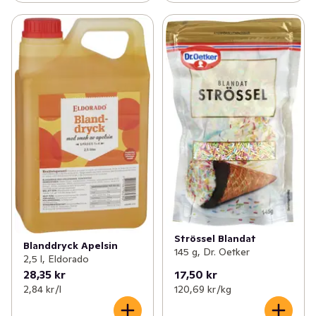
Strössel Blandat
Blanddryck Apelsin
145 g, Dr. Oetker
2,5 l, Eldorado
28,35 kr
17,50 kr
2,84 kr /l
120,69 kr /kg