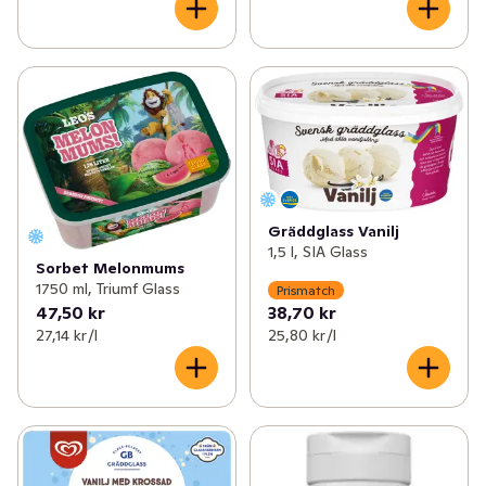
Gräddglass Vanilj
1,5 l, SIA Glass
Sorbet Melonmums
1750 ml, Triumf Glass
Prismatch
47,50 kr
38,70 kr
27,14 kr /l
25,80 kr /l