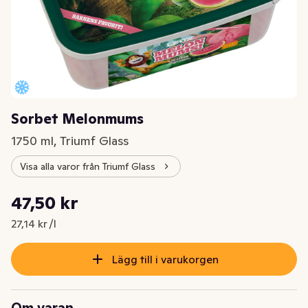
Sorbet Melonmums
1750 ml, Triumf Glass
Visa alla varor från Triumf Glass
Styckpris: 27,14 kr /l
47,50 kr
Nuvarande pris är: 47,50 kr
27,14 kr /l
Lägg till i varukorgen