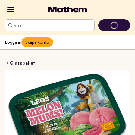
Sök
Logga in
Skapa konto
t Melonmums
Glasspaket