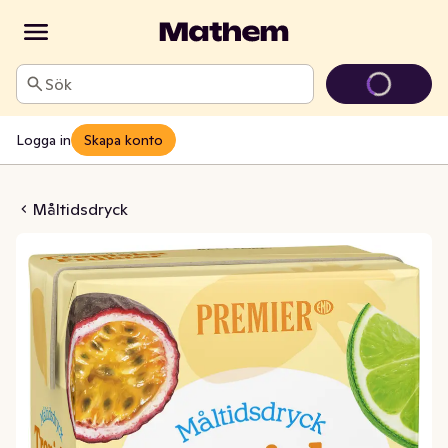
Sök
Logga in
Skapa konto
piska Frukter Koncentrat
Måltidsdryck