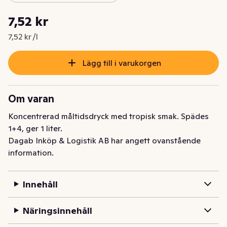
Styckpris: 7,52 kr /l
7,52 kr
Nuvarande pris är: 7,52 kr
7,52 kr /l
Lägg till i varukorgen
Om varan
Koncentrerad måltidsdryck med tropisk smak. Spädes 
1+4, ger 1 liter.
Dagab Inköp & Logistik AB har angett ovanstående
information.
Innehåll
Näringsinnehåll