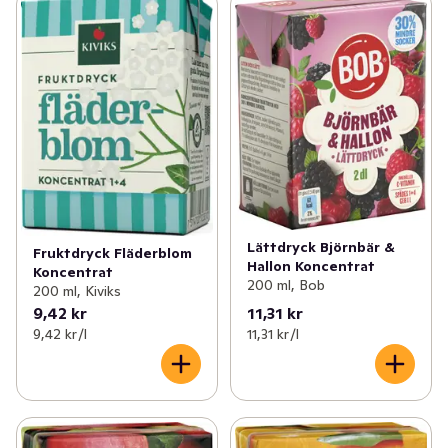
Lättdryck Björnbär &
Fruktdryck Fläderblom
Hallon Koncentrat
Koncentrat
200 ml, Bob
200 ml, Kiviks
9,42 kr
11,31 kr
9,42 kr /l
11,31 kr /l