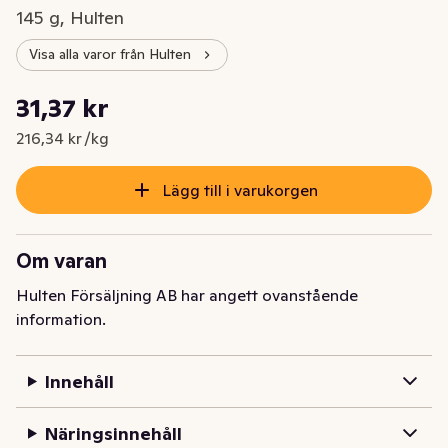
145 g, Hulten
Visa alla varor från Hulten
Styckpris: 216,34 kr /kg
31,37 kr
Nuvarande pris är: 31,37 kr
216,34 kr /kg
Lägg till i varukorgen
Om varan
Hulten Försäljning AB har angett ovanstående
information.
Innehåll
Näringsinnehåll