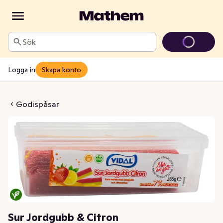
Sök
Logga in
Skapa konto
dgubb & Citron
Godispåsar
Sur Jordgubb & Citron