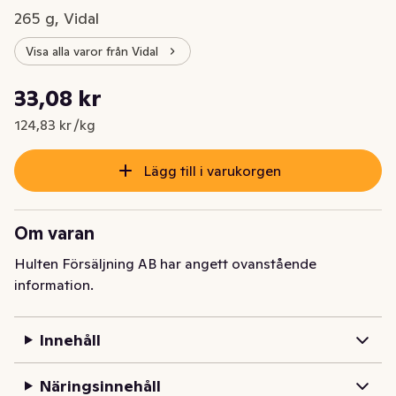
265 g, Vidal
Visa alla varor från Vidal
Styckpris: 124,83 kr /kg
33,08 kr
Nuvarande pris är: 33,08 kr
124,83 kr /kg
Lägg till i varukorgen
Om varan
Hulten Försäljning AB har angett ovanstående
information.
Innehåll
Näringsinnehåll