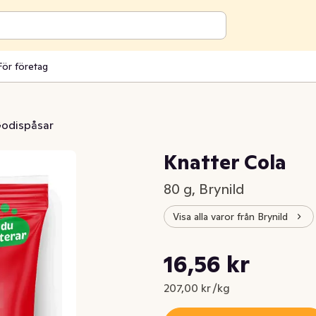
För företag
odispåsar
Knatter Cola
80 g, Brynild
Visa alla varor från Brynild
Styckpris: 207,00 kr /kg
16,56 kr
Nuvarande pris är: 16,56 kr
207,00 kr /kg