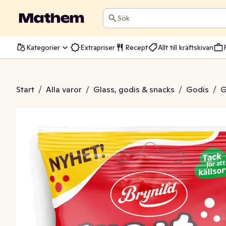
Sök
Kategorier
Extrapriser
Recept
Allt till kräftskivan
natter Cola
Start
/
Alla varor
/
Glass, godis & snacks
/
Godis
/
G