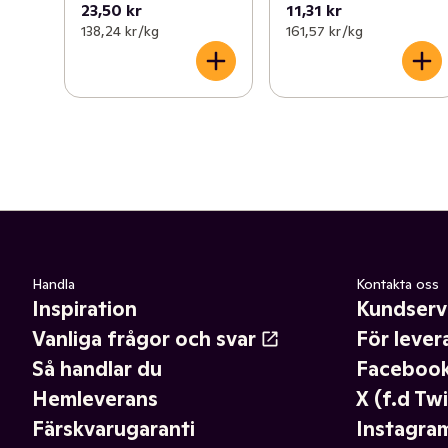
23,50 kr
11,31 kr
138,24 kr /kg
161,57 kr /kg
Handla
Kontakta oss
Inspiration
Kundserv
Vanliga frågor och svar
För lever
Så handlar du
Faceboo
Hemleverans
X (f.d Twi
Färskvarugaranti
Instagra