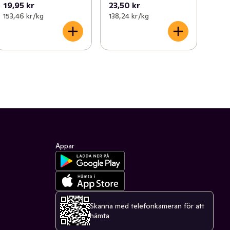
19,95 kr
23,50 kr
153,46 kr /kg
138,24 kr /kg
Appar
Skanna med telefonkameran för att
hämta