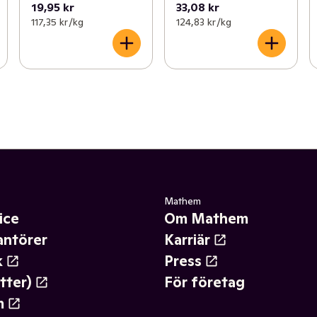
19,95 kr
33,08 kr
117,35 kr /kg
124,83 kr /kg
Mathem
ice
Om Mathem
antörer
Karriär
k
Press
tter)
För företag
m