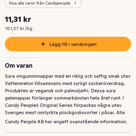
Visa alla varor från Candypeople
Styckpris: 161,57 kr /kg
11,31 kr
Nuvarande pris är: 11,31 kr
161,57 kr /kg
Lägg till i varukorgen
Om varan
Sura vingumminappar med en riklig och saftig smak utav 
Vattenmelon tillsammans med syrligt sockeröverdrag. 
Produkten är vegansk och palmoljefri. Dessa sura 
gelenappar förlänger sommarkänslan hela året runt. I 
Candy Peoples Original Series förpackas några utav 
Sveriges mest omtyckta plockgodissorter i påsar. Alla 
produkter i serien är gelantinfria och palmoljefria, samt 
Candy People AB har angett ovanstående information.
att vissa även är helt veganska.