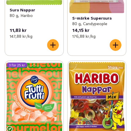
Sura Nappar
80 g, Haribo
S-märke Supersura
80 g, Candypeople
11,83 kr
14,15 kr
147,88 kr /kg
176,88 kr /kg
3 för 25 kr