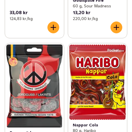
Godispåse Fire
60 g, Sour Madness
33,08 kr
13,20 kr
124,83 kr /kg
220,00 kr /kg
Nappar Cola
80 g, Haribo