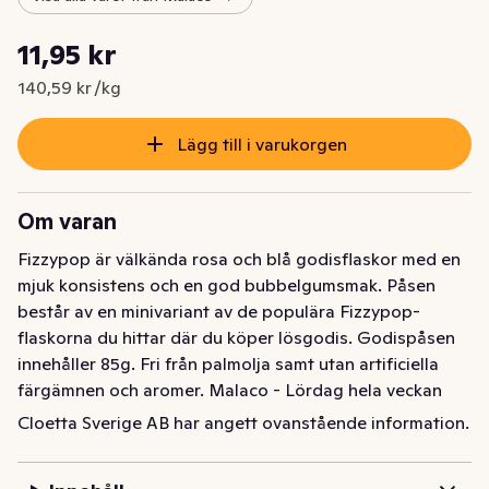
Styckpris: 140,59 kr /kg
11,95 kr
Nuvarande pris är: 11,95 kr
140,59 kr /kg
Lägg till i varukorgen
Om varan
Fizzypop är välkända rosa och blå godisflaskor med en 
mjuk konsistens och en god bubbelgumsmak. Påsen 
består av en minivariant av de populära Fizzypop-
flaskorna du hittar där du köper lösgodis. Godispåsen 
innehåller 85g. Fri från palmolja samt utan artificiella 
färgämnen och aromer. Malaco - Lördag hela veckan
Cloetta Sverige AB har angett ovanstående information.
Fizzypop är välkända rosa och blå godisflaskor med en 
mjuk konsistens och en god bubbelgumsmak. Påsen 
består av en minivariant av de populära Fizzypop-