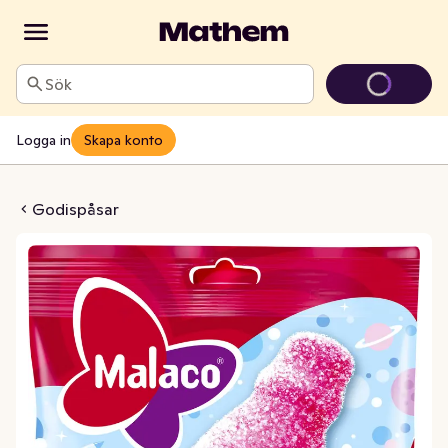
Sök
Logga in
Skapa konto
izzypop
Godispåsar