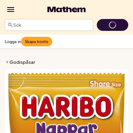
Sök
Logga in
Skapa konto
ppar Mix
Godispåsar