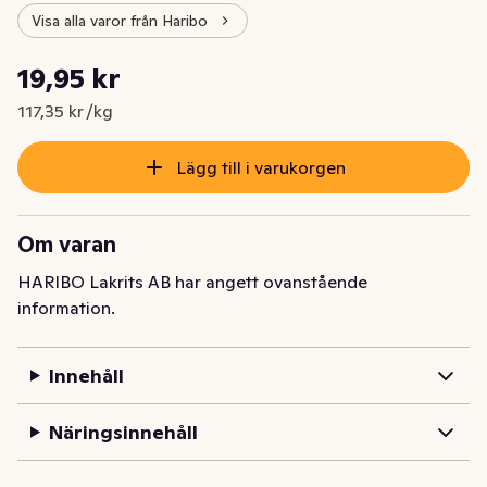
Visa alla varor från Haribo
Styckpris: 117,35 kr /kg
19,95 kr
Nuvarande pris är: 19,95 kr
117,35 kr /kg
Lägg till i varukorgen
Om varan
HARIBO Lakrits AB har angett ovanstående
information.
Innehåll
Näringsinnehåll