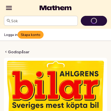
Sök
Logga in
Skapa konto
Bilar Sursockrade
Godispåsar