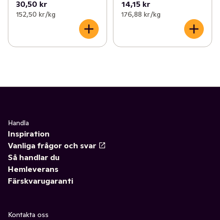
30,50 kr
14,15 kr
152,50 kr /kg
176,88 kr /kg
Handla
Inspiration
Vanliga frågor och svar
Så handlar du
Hemleverans
Färskvarugaranti
Kontakta oss