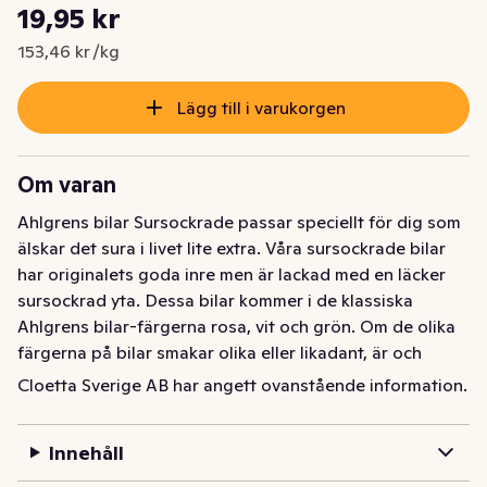
Styckpris: 153,46 kr /kg
19,95 kr
Nuvarande pris är: 19,95 kr
153,46 kr /kg
Lägg till i varukorgen
Om varan
Ahlgrens bilar Sursockrade passar speciellt för dig som 
älskar det sura i livet lite extra. Våra sursockrade bilar 
har originalets goda inre men är lackad med en läcker 
sursockrad yta. Dessa bilar kommer i de klassiska 
Ahlgrens bilar-färgerna rosa, vit och grön. Om de olika 
färgerna på bilar smakar olika eller likadant, är och 
förblir en hemlighet. Resultatet är en sur skumbil som 
Cloetta Sverige AB har angett ovanstående information.
gör dig glad. Godispåsen innehåller 130 g skumbilar.
Innehåll