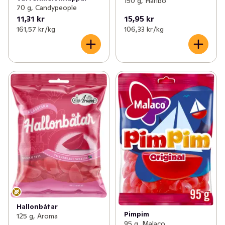
150 g, Haribo
70 g, Candypeople
11,31 kr
15,95 kr
161,57 kr /kg
106,33 kr /kg
Hallonbåtar
Pimpim
125 g, Aroma
95 g, Malaco