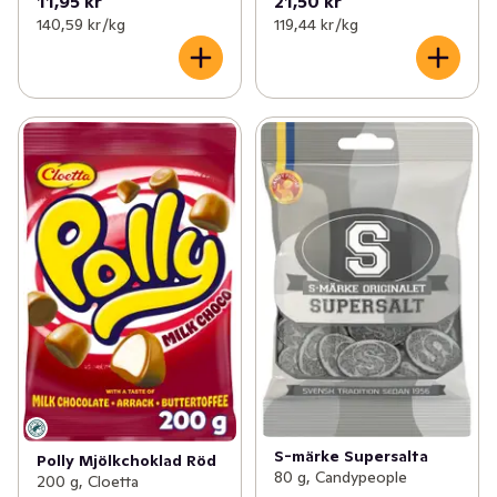
11,95 kr
21,50 kr
140,59 kr /kg
119,44 kr /kg
S-märke Supersalta
Polly Mjölkchoklad Röd
80 g, Candypeople
200 g, Cloetta