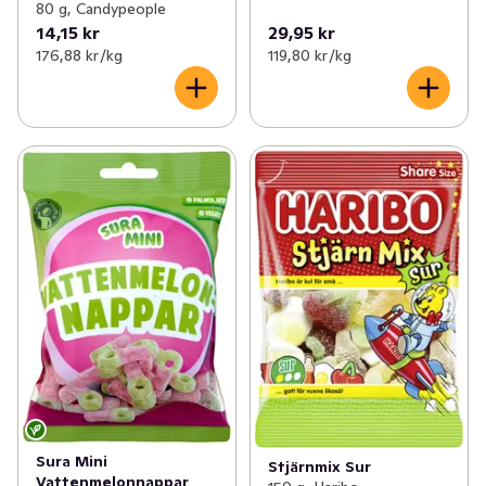
80 g, Candypeople
14,15 kr
29,95 kr
176,88 kr /kg
119,80 kr /kg
Sura Mini
Stjärnmix Sur
Vattenmelonnappar