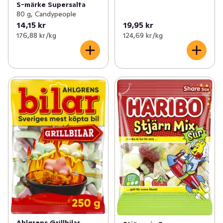
S-märke Supersalta
80 g, Candypeople
14,15 kr
19,95 kr
176,88 kr /kg
124,69 kr /kg
Ahlgrens Grillbilar