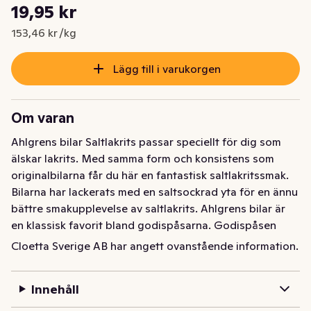
Styckpris: 153,46 kr /kg
19,95 kr
Nuvarande pris är: 19,95 kr
153,46 kr /kg
Lägg till i varukorgen
Om varan
Ahlgrens bilar Saltlakrits passar speciellt för dig som 
älskar lakrits. Med samma form och konsistens som 
originalbilarna får du här en fantastisk saltlakritssmak. 
Bilarna har lackerats med en saltsockrad yta för en ännu 
bättre smakupplevelse av saltlakrits. Ahlgrens bilar är 
en klassisk favorit bland godispåsarna. Godispåsen 
innehåller 130 g skumbilar.
Cloetta Sverige AB har angett ovanstående information.
Ahlgrens bilar Saltlakrits passar speciellt för dig som 
älskar lakrits. Med samma form och konsistens som 
Innehåll
originalbilarna får du här en fantastisk saltlakritssmak. 