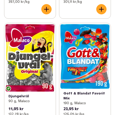
397,00 kr /kg
301,11 kr /kg
Gott & Blandat Favorit
Djungelvrål
Mix
90 g, Malaco
190 g, Malaco
11,95 kr
23,95 kr
132,78 kr /kg
126,05 kr /kg