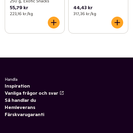
250 g, Exotic Snacks
55,79 kr
44,43 kr
223,16 kr /kg
317,36 kr /kg
Handla
Inspiration
Vanliga frågor och svar
Så handlar du
Hemleverans
Färskvarugaranti