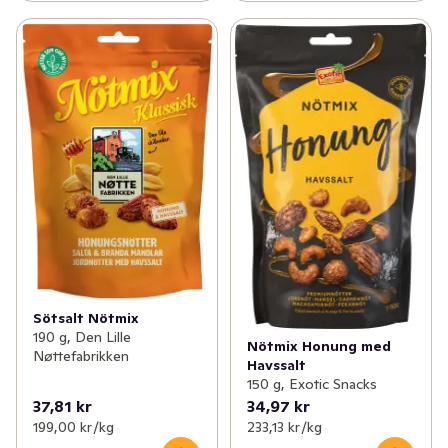
Sötsalt Nötmix
190 g, Den Lille
Nötmix Honung med
Nøttefabrikken
Havssalt
150 g, Exotic Snacks
37,81 kr
34,97 kr
199,00 kr /kg
233,13 kr /kg