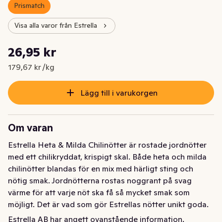
Prismatch
Visa alla varor från Estrella
Styckpris: 179,67 kr /kg
26,95 kr
Nuvarande pris är: 26,95 kr
179,67 kr /kg
Lägg till i varukorgen
Om varan
Estrella Heta & Milda Chilinötter är rostade jordnötter 
med ett chilikryddat, krispigt skal. Både heta och milda 
chilinötter blandas för en mix med härligt sting och 
nötig smak. Jordnötterna rostas noggrant på svag 
värme för att varje nöt ska få så mycket smak som 
möjligt. Det är vad som gör Estrellas nötter unikt goda. 
Ett spicy helgmåste som passar extra bra till god dryck 
Estrella AB har angett ovanstående information.