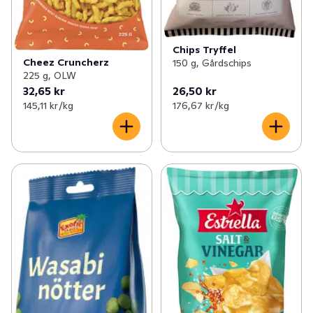
Chips Tryffel
Cheez Cruncherz
150 g, Gårdschips
225 g, OLW
32,65 kr
26,50 kr
145,11 kr /kg
176,67 kr /kg