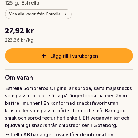
125 g, Estrella
Visa alla varor från Estrella
Styckpris: 223,36 kr /kg
27,92 kr
Nuvarande pris är: 27,92 kr
223,36 kr /kg
Lägg till i varukorgen
Om varan
Estrella Sombreros Original är spröda, salta majssnacks 
som passar bra att sätta på fingertopparna men ännu 
bättre i munnen! En konformad snacksfavorit utan 
krusiduller som passar både stora och små. Bara god 
smak och spröd textur helt enkelt. Ett veganvänligt och 
bjudvänligt snacks från chipsfabriken i Göteborg.
Estrella AB har angett ovanstående information.
Festen börjar med Sombreros! En spröd och lika given 