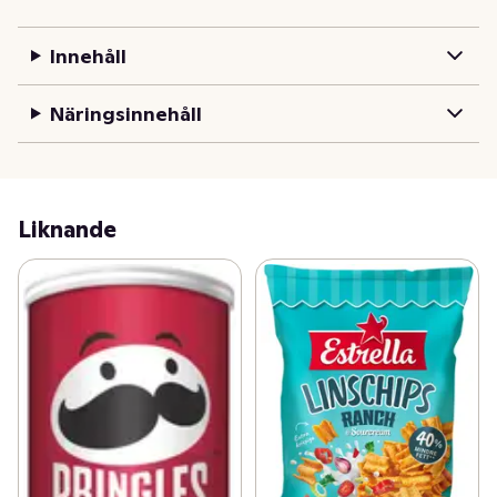
stämningshöjare som den klassiska mexikanska hatten. 
Estrella Sombreros Original är ett frasigt majssnacks 
Innehåll
där den söta smaken av majs kryddats med en frisk 
sälta. Bjudvänlig och barnsligt goda för alla tillfällen.
Näringsinnehåll
Liknande