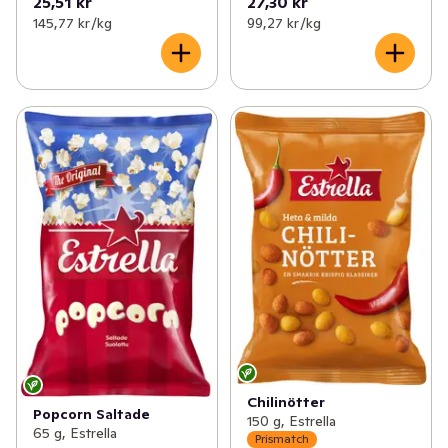
25,51 kr
27,30 kr
145,77 kr /kg
99,27 kr /kg
Chilinötter
Popcorn Saltade
150 g, Estrella
65 g, Estrella
Prismatch