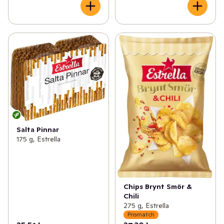
Salta Pinnar
175 g, Estrella
Chips Brynt Smör &
Chili
275 g, Estrella
Prismatch