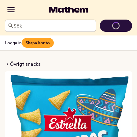
Sök
Logga in
Skapa konto
ros Original
Övrigt snacks