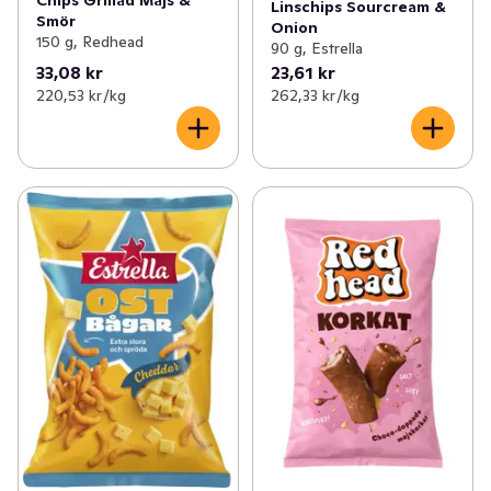
Linschips Sourcream &
Smör
Onion
150 g, Redhead
90 g, Estrella
33,08 kr
23,61 kr
220,53 kr /kg
262,33 kr /kg