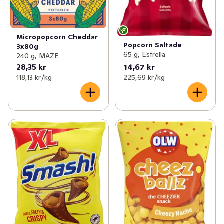
Micropopcorn Cheddar
Popcorn Saltade
3x80g
65 g, Estrella
240 g, MAZE
28,35 kr
14,67 kr
118,13 kr /kg
225,69 kr /kg