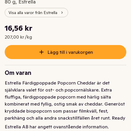
80 g, Estrella
Visa alla varor från Estrella
Styckpris: 207,00 kr /kg
16,56 kr
Nuvarande pris är: 16,56 kr
207,00 kr /kg
Lägg till i varukorgen
Om varan
Estrella Färdigpoppade Popcorn Cheddar är det 
självklara valet för ost- och popcornälskare. Extra 
fluffiga, färdigpoppade popcorn med härlig sälta 
kombinerat med fyllig, ostig smak av cheddar. Generöst 
kryddade biopopcorn som passar filmkväll, fest, 
parkhäng och alla andra snackstillfällen året runt. Ready 
to eat och perfekta att dela med kompisen.
Estrella AB har angett ovanstående information.