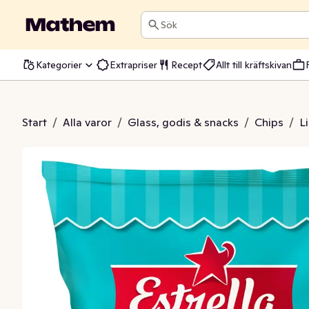
Sök
Kategorier
Extrapriser
Recept
Allt till kräftskivan
 Ranch & Sourcream
Start
/
Alla varor
/
Glass, godis & snacks
/
Chips
/
L