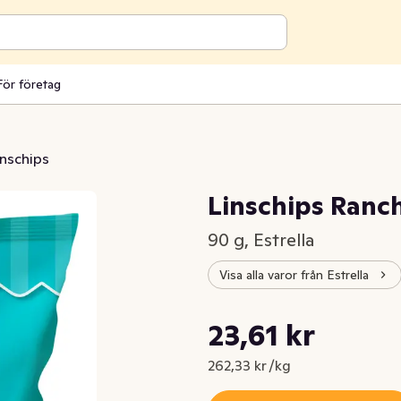
För företag
inschips
Linschips Ranc
90 g, Estrella
Visa alla varor från Estrella
Styckpris: 262,33 kr /kg
23,61 kr
Nuvarande pris är: 23,61 kr
262,33 kr /kg