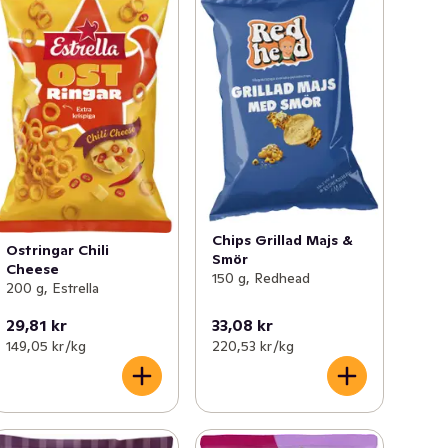
Chips Grillad Majs &
Ostringar Chili
Smör
Cheese
150 g, Redhead
200 g, Estrella
29,81 kr
33,08 kr
149,05 kr /kg
220,53 kr /kg