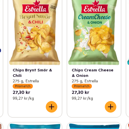
Chips Brynt Smör &
Chips Cream Cheese
Chili
& Onion
275 g, Estrella
275 g, Estrella
Prismatch
Prismatch
27,30 kr
27,30 kr
99,27 kr /kg
99,27 kr /kg