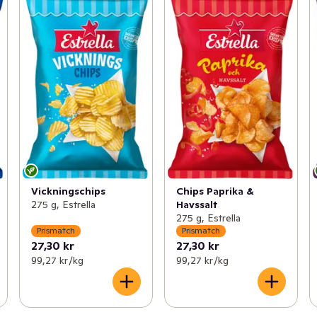
Vickningschips
Chips Paprika &
275 g, Estrella
Havssalt
275 g, Estrella
Prismatch
Prismatch
27,30 kr
27,30 kr
99,27 kr /kg
99,27 kr /kg