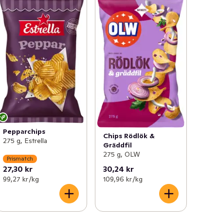
Pepparchips
Chips Rödlök &
275 g, Estrella
Gräddfil
275 g, OLW
Prismatch
27,30 kr
30,24 kr
99,27 kr /kg
109,96 kr /kg