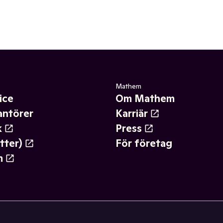
Mathem
ice
Om Mathem
antörer
Karriär
k
Press
tter)
För företag
m