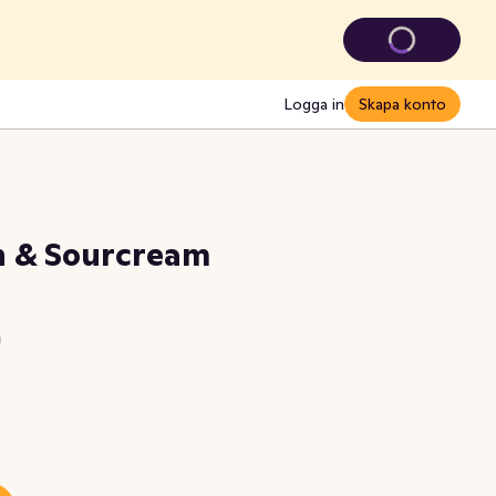
Logga in
Skapa konto
h & Sourcream