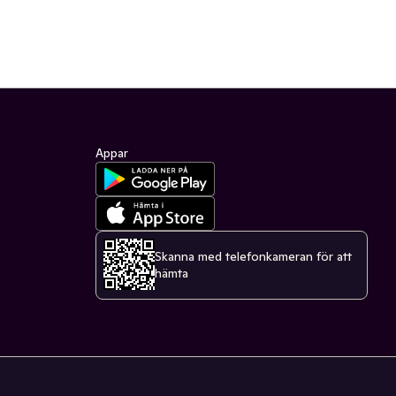
Appar
Skanna med telefonkameran för att
hämta