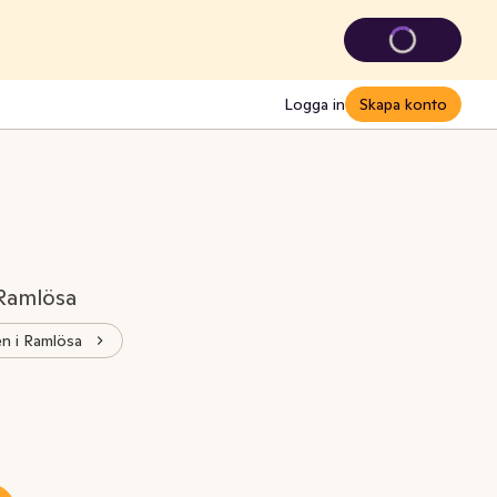
Logga in
Skapa konto
 Ramlösa
ken i Ramlösa