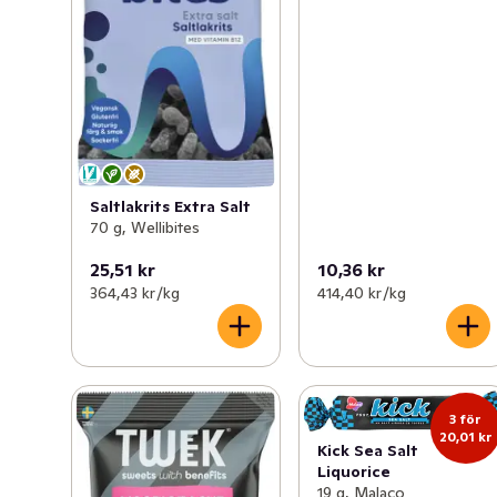
Saltlakrits Extra Salt
70 g, Wellibites
25,51 kr
10,36 kr
364,43 kr /kg
414,40 kr /kg
3 för
20,01 kr
Kick Sea Salt
Liquorice
19 g, Malaco