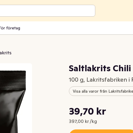
För företag
akrits
Saltlakrits Chili
100 g, Lakritsfabriken i
Visa alla varor från Lakritsfabri
Styckpris: 397,00 kr /kg
39,70 kr
Nuvarande pris är: 39,70 kr
397,00 kr /kg