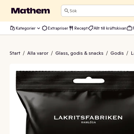
Sök
Kategorier
Extrapriser
Recept
Allt till kräftskivan
tlakrits Chili
Start
/
Alla varor
/
Glass, godis & snacks
/
Godis
/
L