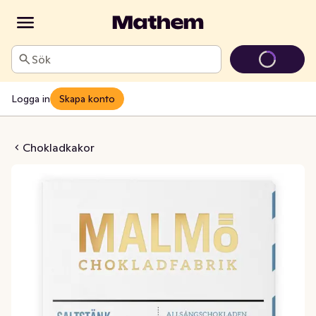
Sök
Logga in
Skapa konto
 Saltstänk 45% EKO
Chokladkakor