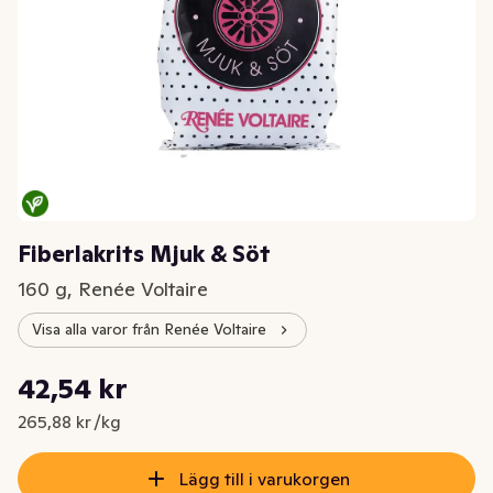
Fiberlakrits Mjuk & Söt
160 g, Renée Voltaire
Visa alla varor från Renée Voltaire
Styckpris: 265,88 kr /kg
42,54 kr
Nuvarande pris är: 42,54 kr
265,88 kr /kg
Lägg till i varukorgen