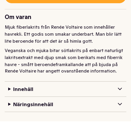
Om varan
Mjuk fiberlakrits från Renée Voltaire som innehåller 
havrekli. Ett godis som smakar underbart. Man blir lätt 
lite beroende för att det är så himla gott.
Veganska och mjuka bitar sötlakrits på enbart naturligt 
lakritsextrakt med djup smak som berikats med fiberrik 
havre - smått beroendeframkallande att på bjuda på 
Renée Voltaire har angett ovanstående information.
eller njuta själv! Traditionsenligt äkta finskt hantverk 
efter klassiskt recept och två dagars torkning. Hyvää!
Innehåll
Näringsinnehåll