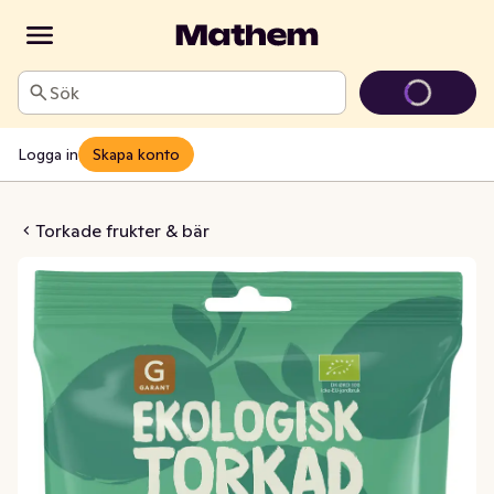
Sök
Logga in
Skapa konto
d Mango EKO
Torkade frukter & bär