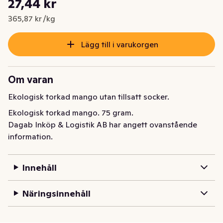
27,44 kr
Nuvarande pris är: 27,44 kr
365,87 kr /kg
Lägg till i varukorgen
Om varan
Ekologisk torkad mango utan tillsatt socker.
Ekologisk torkad mango. 75 gram.
Dagab Inköp & Logistik AB har angett ovanstående
information.
Innehåll
Näringsinnehåll