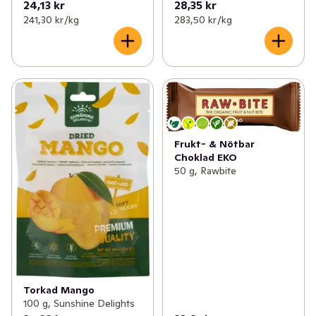
24,13 kr
28,35 kr
241,30 kr /kg
283,50 kr /kg
Frukt- & Nötbar
Choklad EKO
50 g, Rawbite
Torkad Mango
100 g, Sunshine Delights